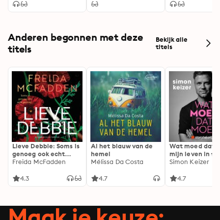
Anderen begonnen met deze
Bekijk alle
titels
titels
Lieve Debbie: Soms is
Al het blauw van de
Wat moed dat 
genoeg ook echt
hemel
mijn leven in fl
genoeg...
Freida McFadden
Mélissa Da Costa
Simon Keizer
4.3
4.7
4.7
Maak je keuze: