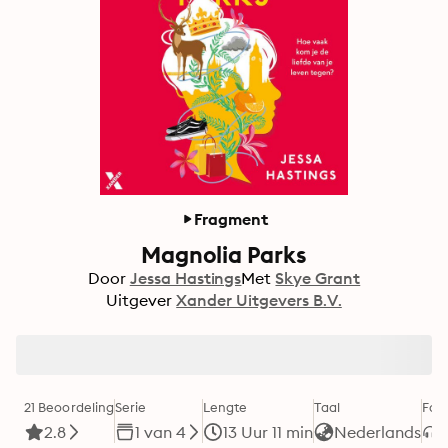
Fragment
Magnolia Parks
Door
Jessa Hastings
Met
Skye Grant
Uitgever
Xander Uitgevers B.V.
21 Beoordeling
Serie
Lengte
Taal
For
2.8
1 van 4
13 Uur 11 min
Nederlands