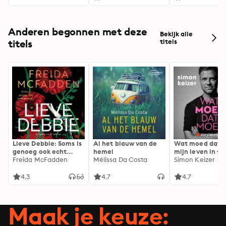
Anderen begonnen met deze
Bekijk alle
titels
titels
Lieve Debbie: Soms is
Al het blauw van de
Wat moed dat 
genoeg ook echt
hemel
mijn leven in fl
genoeg...
Freida McFadden
Mélissa Da Costa
Simon Keizer
4.3
4.7
4.7
Maak je keuze: