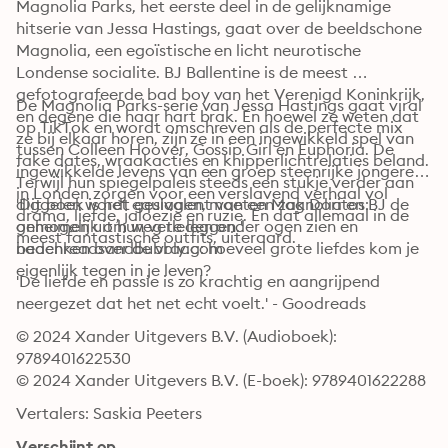
Magnolia Parks, het eerste deel in de gelijknamige 
hitserie van Jessa Hastings, gaat over de beeldschone 
Magnolia, een egoïstische en licht neurotische 
Londense socialite. BJ Ballentine is de meest 
gefotografeerde bad boy van het Verenigd Koninkrijk, 
De Magnolia Parks-serie van Jessa Hastings gaat viral 
en degene die haar hart brak. En hoewel ze weten dat 
op TikTok en wordt omschreven als de perfecte mix 
ze bij elkaar horen, zijn ze in een ingewikkeld spel van 
tussen Colleen Hoover, Gossip Girl en Euphoria. De 
fake dates, wraakacties en knipperlichtrelaties beland. 
ingewikkelde levens van een groep steenrijke jongeren 
Terwijl hun spiegelpaleis steeds een stukje verder aan 
in Londen zorgen voor een verslavend verhaal vol 
diggelen wordt geslagen, moeten Magnolia en BJ de 
'Dit boek is het equivalent van een zak Doritos: 
drama, liefde, jaloezie en ruzie. En dat allemaal in de 
geheimen uit hun verleden onder ogen zien en 
onmogelijk om weg te leggen.' - 
meest fantastische outfits, uiteraard.
nadenken over de vraag: hoeveel grote liefdes kom je 
beachreadsandbubbly.com
eigenlijk tegen in je leven?
'De liefde en passie is zo krachtig en aangrijpend 
neergezet dat het net echt voelt.' - Goodreads
© 2024 Xander Uitgevers B.V. (Audioboek): 
9789401622530
© 2024 Xander Uitgevers B.V. (E-boek): 9789401622288
Vertalers: Saskia Peeters
Verschijnt op