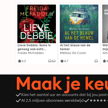
Lieve Debbie: Soms is
Al het blauw van de
Wat
genoeg ook echt
hemel
mij
genoeg...
Freida McFadden
Mélissa Da Costa
Sim
4.3
4.7
4
Maak je ke
Kies het aantal uur en accounts dat bij jou past
Al 2,5 miljoen abonnees wereldwijd
★★★★★ 4,