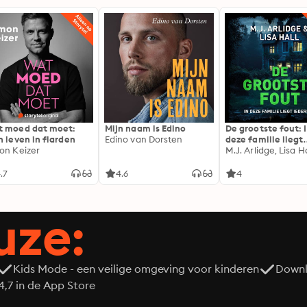
 moed dat moet:
Mijn naam is Edino
De grootste fout: 
n leven in flarden
Edino van Dorsten
deze familie liegt
on Keizer
iedereen
M.J. Arlidge, Lisa Ha
.7
4.6
4
uze:
Kids Mode - een veilige omgeving voor kinderen
Downl
7 in de App Store