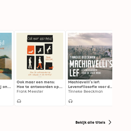
Ook maar een mens:
Machiavelli’s lef:
Ken je
j onze
Hoe te antwoorden op
Levensfilosofie voor de
openh
alle ellende in de wereld
Frank Meester
vrije mens
Tinneke Beeckman
Tinne
Bekijk alle titels