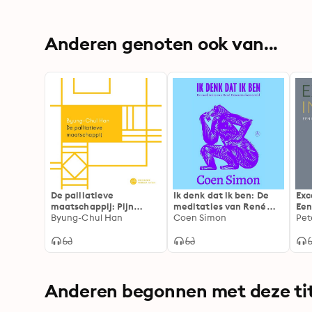
Anderen genoten ook van...
De palliatieve
Ik denk dat ik ben: De
Exc
maatschappij: Pijn
meditaties van René
Een
vandaag de dag
Byung-Chul Han
Descartes herverteld
Coen Simon
per
Pet
ont
Anderen begonnen met deze tit