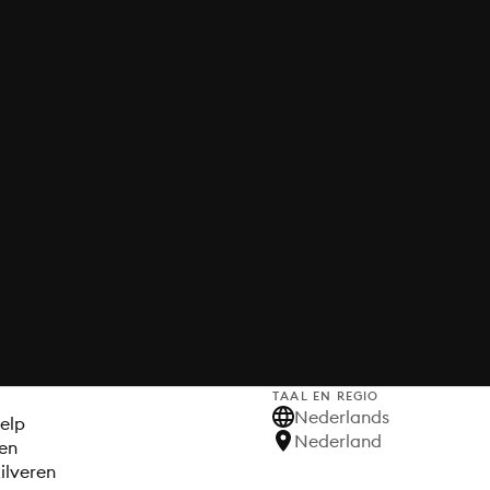
TAAL EN REGIO
S
Nederlands
elp
Nederland
en
ilveren