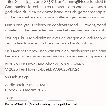
5
1 van 7
2 Uur 43 min
Nederlands
Communicatietechnieken te over, toch voelden we ons no
gedeelde rituelen ook onze band met de gemeenschap zijn
authenticiteit en narcisisme volledig gedreven door com
Han’s analyse is scherp en confronterend. Hij toont, zond
rituelen uit het verleden, wat we hebben verloren en wat 
'Byung-Chul Han denkt na over de vragen die iedereen ken
zegt, steeds sneller lijkt te draaien' - De Volkskrant
'In ‘Over het verdwijnen van rituelen’ analyseert Han nau
hedendaagse samenleving waar rituelen een rol spelen.' 
© 2026 Ten Have (Audioboek): 9789025914691
© 2025 Ten Have (E-boek): 9789025913526
Verschijnt op
Audioboek: 7 mei 2026
E-boek: 20 maart 2025
Tags
Byung-Chul Han
Sociologie
Psychologie
Filosofie