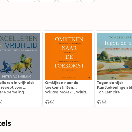
elleren in vrijheid:
Omkijken naar de
Tegen de tijd:
 recept voor
toekomst: 'Een
Kanttekeningen bi
soonlijke
er Roemeling
buitengewoon boek'
William McAskill, William MacAskill
wereld
Ton Lemaire
wikkeling
Rutger Bregman
els