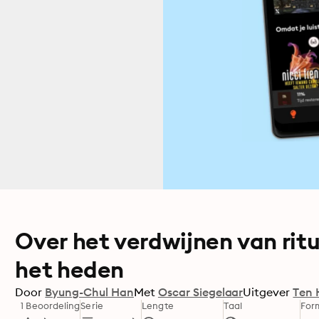
Over het verdwijnen van rit
het heden
Door
Byung-Chul Han
Met
Oscar Siegelaar
Uitgever
Ten 
1 Beoordeling
Serie
Lengte
Taal
For