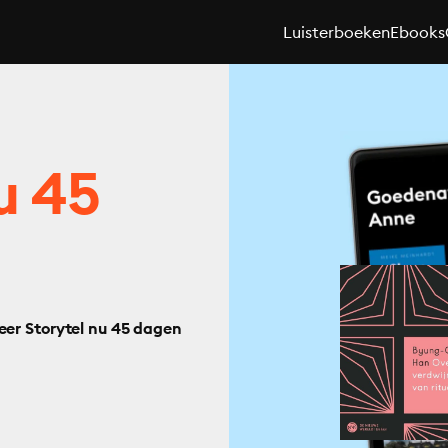
Luisterboeken
Ebooks
u 45
eer Storytel nu 45 dagen