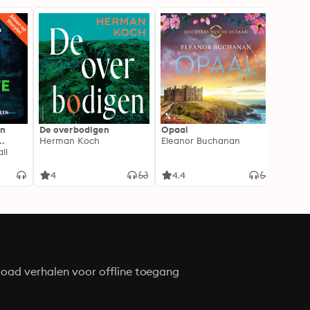
In
De overbodigen
Opaal
De No
Herman Koch
Eleanor Buchanan
Zeven
ll
gehei
Soray
liefde
4
4.4
4.3
oad verhalen voor offline toegang