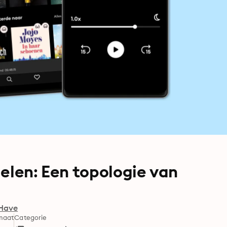
uelen: Een topologie van
Have
maat
Categorie