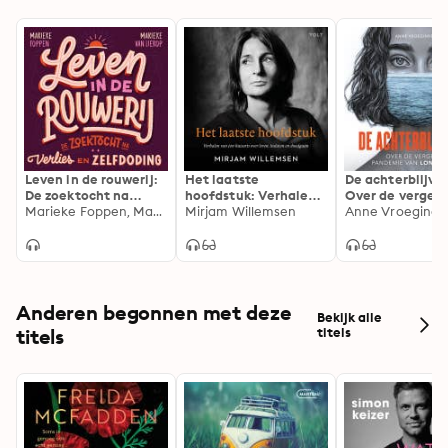
Leven in de rouwerij:
Het laatste
De achterblijver
De zoektocht na
hoofdstuk: Verhalen
Over de verget
verlies en zelfdoding
Marieke Foppen, Marieke van Lierop
van een huisarts over
Mirjam Willemsen
pandemie van l
Anne Vroeginde
leven, loslaten en
covid
doodgaan
Anderen begonnen met deze
Bekijk alle
titels
titels