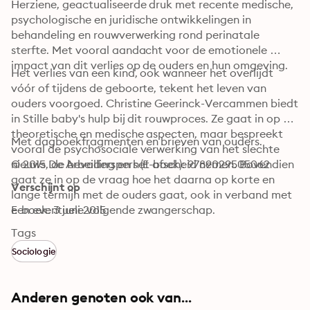
Herziene, geactualiseerde druk met recente medische, 
psychologische en juridische ontwikkelingen in 
behandeling en rouwverwerking rond perinatale 
sterfte. Met vooral aandacht voor de emotionele 
impact van dit verlies op de ouders en hun omgeving. 
Het verlies van een kind, ook wanneer het overlijdt 
vóór of tijdens de geboorte, tekent het leven van 
ouders voorgoed. Christine Geerinck-Vercammen biedt 
in Stille baby's hulp bij dit rouwproces. Ze gaat in op de 
theoretische en medische aspecten, maar bespreekt 
Met dagboekfragmenten en brieven van ouders.
vooral de psychosociale verwerking van het slechte 
nieuws, de bevalling en het afscheid nemen. Bovendien 
© 2015 De Arbeiderspers (E-boek): 9789029505062
gaat ze in op de vraag hoe het daarna op korte en 
Verschijnt op
lange termijn met de ouders gaat, ook in verband met 
E-boek: 3 juni 2015
een eventuele volgende zwangerschap. 
Tags
Sociologie
Anderen genoten ook van...