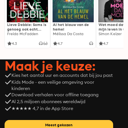
Lieve Debbie: Soms is
Al het blauw van de
Wat moed dat 
genoeg ook echt
hemel
mijn leven in fl
genoeg...
Freida McFadden
Mélissa Da Costa
Simon Keizer
4.3
4.7
4.7
Maak je keuze:
Kies het aantal uur en accounts dat bij jou past
Kids Mode - een veilige omgeving voor
kinderen
Download verhalen voor offline toegang
Al 2,5 miljoen abonnees wereldwijd
★★★★★ 4,7 in de App Store
Meest gekozen