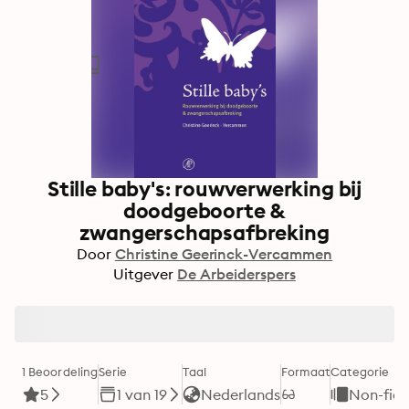
Stille baby's: rouwverwerking bij
doodgeboorte &
zwangerschapsafbreking
Door
Christine Geerinck-Vercammen
Uitgever
De Arbeiderspers
1 Beoordeling
Serie
Taal
Formaat
Categorie
5
1 van 19
Nederlands
Non-fict