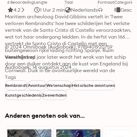
6 Beoordeling
Lengte
Taal
Formaat
Categorie
4.2
1 Uur 2 min
Nederlands
Geschi
Maritiem archeoloog David Gibbins vertelt in 'Twee 
verloren Rembrandts' hoe twee schilderijen het verlate 
vertrek van de Santo Cristo di Castello veroorzaakten, 
wat tot haar ondergang leidden. In de herfst van 1667 
vertrekt de Santo Cristo di Castello met een 
© 2024 Omniboek (Audioboek): 9789401920759
buitengewoon rijke lading richting Spanje. Ruim 
tweehonderd jaar later wordt het wrak van het schip 
Verschijnt op
door een duiker ontdekt aan de kust van Engeland bij 
Audioboek: 14 augustus 2024
Cornwall. Duik in de avontuurlijke wereld van de 
maritieme archeologie en ontdek het verhaal van de 
Tags
Santo Cristo di Castello: de glans van goud en verloren 
Rembrandt
Avontuur
Wetenschap
Historische avonturen
schatten is nooit ver weg, maar zelfs een eenvoudige 
Kunstgeschiedenis
Zeeverhalen
potscherf kan een hele nieuwe kijk op het verleden 
opleveren.

 Dit audioboek beslaat één hoofdstuk uit het boek 'Een 
Anderen genoten ook van...
geschiedenis van de wereld in twaalf scheepswrakken' 
van David Gibbins. Luister naar het volledige boek en 
ontdek het verhaal achter nog elf andere verrassende 