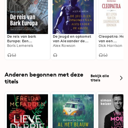
scheepswrakken.
De reis van bark
De jeugd en opkomst
Cleopatra: Het 
Europa: Een
van Alexander de
van een
monstertocht: een
Boris Lemereis
Grote: De wording
Alex Rowson
legendarische
Dick Harrison
oude driemaster
van Alexander de
koningin
vaart tijdens een
Grote
pandemie non-stop
de wereld over
Anderen begonnen met deze
Bekijk alle
titels
titels