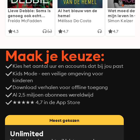
Lieve Debbie: Soms is
Al het blauw van de
Wat moed dat 
genoeg ook echt
hemel
mijn leven in fl
genoeg...
Freida McFadden
Mélissa Da Costa
Simon Keizer
4.3
4.7
4.7
Maak je keuze:
Kies het aantal uur en accounts dat bij jou past
Kids Mode - een veilige omgeving voor
kinderen
Download verhalen voor offline toegang
Al 2,5 miljoen abonnees wereldwijd
★★★★★ 4,7 in de App Store
Meest gekozen
Unlimited