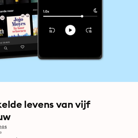
elde levens van vijf
euw
hos
e