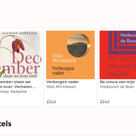
ember slaan we
Verborgen vader
De vrouw van mijn
n over: Verhalen
Dido Michielsen
Hadassah de Boer
r het leven uit het
neke Siebelink
pice
els