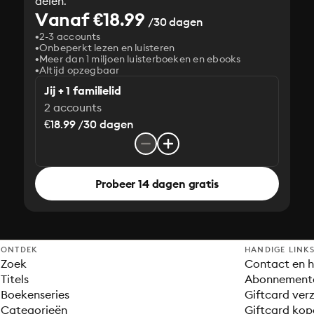
delen.
Vanaf €18.99
/30 dagen
2-3 accounts
Onbeperkt lezen en luisteren
Meer dan 1 miljoen luisterboeken en ebooks
Altijd opzegbaar
Jij + 1 familielid
2 accounts
€18.99 /30 dagen
Probeer 14 dagen gratis
ONTDEK
HANDIGE LINK
Zoek
Contact en h
Titels
Abonnement
Boekenseries
Giftcard verz
Categorieën
Giftcard kop