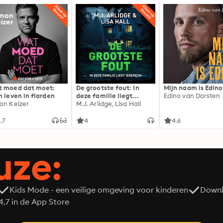
 moed dat moet:
De grootste fout: In
Mijn naam is Edino
n leven in flarden
deze familie liegt
Edino van Dorsten
on Keizer
iedereen
M.J. Arlidge, Lisa Hall
.7
4
4.6
uze:
Kids Mode - een veilige omgeving voor kinderen
Downl
7 in de App Store