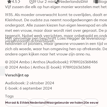
4.5
9 Uur 2 min
Nederlands
Biog
Vijf zussen die elk op hun eigen manier worstelen met het 
1935. Als moeder onverwacht komt te overlijden, daalt er
Kleinhout. De oudste zus neemt noodgedwongen de moeder
ondergaat. Alle zussen kiezen hun eigen levenspad en al
met een vrouw, maar daar wordt niet over gepraat. De per
tegenzit. Nobel werk verrichten, maar onbetaald en ond
Met gevoelige pen beschrijft Loes Hegger de levensloop
vereenzaamd achterblijven.
heldinnen of pioniers, maar gewone vrouwen in een tijd 
zich als woede, waar hun omgeving hen op afrekende. De g
andere ogen kijken naar het vrouw-zijn anno nu.
© 2024 Ambo | Anthos (Audioboek): 9789026368486
© 2024 Ambo | Anthos (E-boek): 9789026363696
Verschijnt op
Audioboek: 2 oktober 2024
E-boek: 6 september 2024
Tags
Moraal & Ethiek
Nederland
Waargebeurde verhalen
20e eeuw