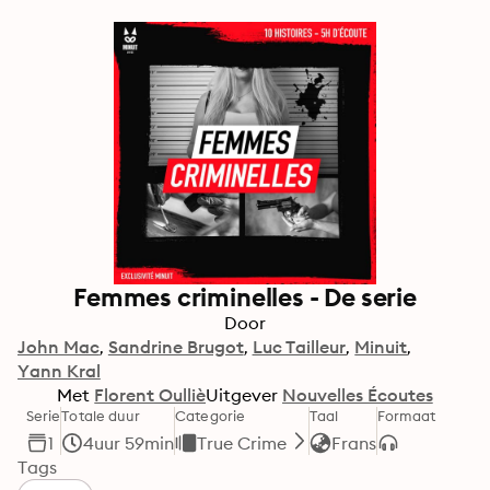
Femmes criminelles - De serie
Door
John Mac
Sandrine Brugot
Luc Tailleur
Minuit
Yann Kral
Met
Florent Oulliè
Uitgever
Nouvelles Écoutes
Serie
Totale duur
Categorie
Taal
Formaat
1
4uur 59min
True Crime
Frans
Tags