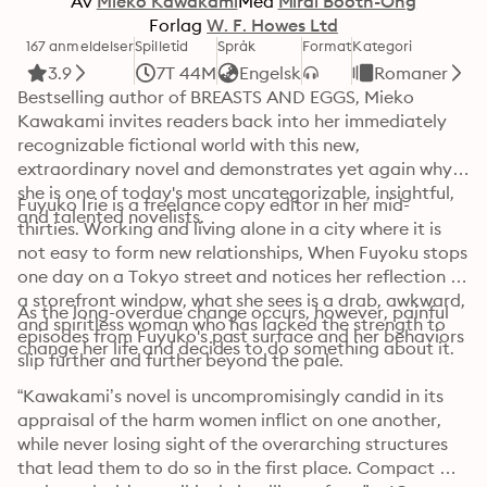
Av
Mieko Kawakami
Med
Mirai Booth-Ong
Forlag
W. F. Howes Ltd
167 anmeldelser
Spilletid
Språk
Format
Kategori
3.9
7T 44M
Engelsk
Romaner
Bestselling author of BREASTS AND EGGS, Mieko 
Kawakami invites readers back into her immediately 
recognizable fictional world with this new, 
extraordinary novel and demonstrates yet again why 
she is one of today's most uncategorizable, insightful, 
Fuyuko Irie is a freelance copy editor in her mid-
and talented novelists.
thirties. Working and living alone in a city where it is 
not easy to form new relationships, When Fuyoku stops 
one day on a Tokyo street and notices her reflection in 
a storefront window, what she sees is a drab, awkward, 
As the long-overdue change occurs, however, painful 
and spiritless woman who has lacked the strength to 
episodes from Fuyuko's past surface and her behaviors 
change her life and decides to do something about it.
slip further and further beyond the pale.
“Kawakami’s novel is uncompromisingly candid in its 
appraisal of the harm women inflict on one another, 
while never losing sight of the overarching structures 
that lead them to do so in the first place. Compact 