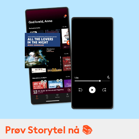
Prøv Storytel nå 📚