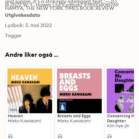
and supple, it’s a strikingly intelligent feat.”—JO 
© 2022 W. F. Howes Ltd (Lydbok): 9781004081769
HAMYA, THE NEW YORK TIMES BOOK REVIEW
Utgivelsesdato
Lydbok: 3. mai 2022
Tagger
Andre liker også ...
Heaven
Breasts and Eggs
Concerning My
Mieko Kawakami
Mieko Kawakami
Daughter
Kim Hye-jin