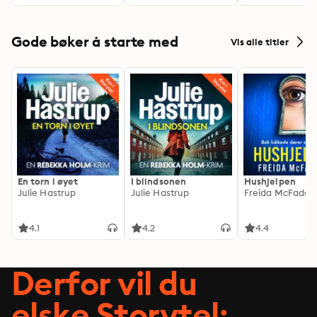
Gode bøker å starte med
Vis alle titler
En torn i øyet
I blindsonen
Hushjelpen
Julie Hastrup
Julie Hastrup
Freida McFadde
4.1
4.2
4.4
Derfor vil du
elske Storytel: