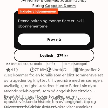
Av
Hunter Biden
Med
Joakim Gunby
Forlag
Cappelen Damm
Inkludert i abonnement
Denne boken og mange flere er inkl i
abonnementene
Prøv nå
Lydbok – 379 kr
188 anmeldelser
Spilletid
Språk
Format
Kategori
4.1
7T 16M
Norsk
Biografier
«Jeg kommer fra en familie som er blitt sammensveiset 
av tragedier og knyttet til hverandre med en særegen, 
usvikelig kjærlighet.» skriver Hunter Biden i sin dypt 
rørende selvbiografi, som på engelsk har tittelen 
Beautiful Things. I boken forteller han en 
© 2021 Cappelen Damm (Lydbok): 9788202723781
oppsiktsvekkende historie om avhengighet, tap og 
selvopprettholdelse. Alt det vakre viser usminket 
Oversettere: Eve-Marie Lund