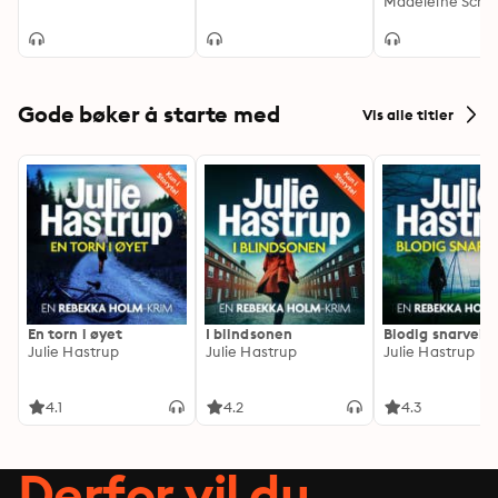
generasjoner
Madeleine Schul
Gode bøker å starte med
Vis alle titler
En torn i øyet
I blindsonen
Blodig snarvei
Julie Hastrup
Julie Hastrup
Julie Hastrup
4.1
4.2
4.3
Derfor vil du