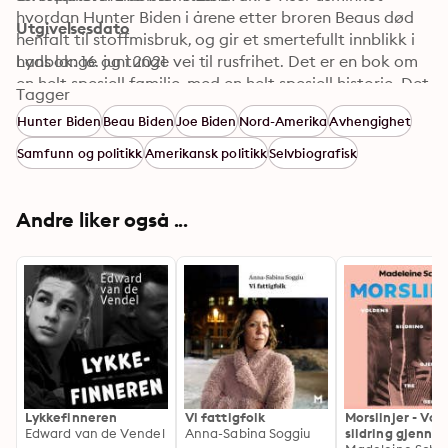
hvordan Hunter Biden i årene etter broren Beaus død 
Utgivelsesdato
henfalt til stoffmisbruk, og gir et smertefullt innblikk i 
hans lange og tunge vei til rusfrihet. Det er en bok om 
Lydbok: 16. juni 2021
en helt spesiell familie, med en helt spesiell historie. Det 
Tagger
er også en fortelling om Joe, en helt spesiell far, som 
Hunter Biden
Beau Biden
Joe Biden
Nord-Amerika
Avhengighet
etter kona og datterens brå og tragiske død, måtte 
kombinere livet som nyvalgt senator med en tilværelse 
Samfunn og politikk
Amerikansk politikk
Selvbiografisk
som alenefar for to små gutter. At den samme faren 
skulle ende opp som USAs 46. president gjør Alt det 
vakre til en desto mer bemerkelsesverdig bok. Sjelden 
Andre liker også ...
har en sittende president og hans familie blitt skildret 
så hudløst og kjærlig fra innsiden.
Lykkefinneren
Vi fattigfolk
Morslinjer - Vol
Edward van de Vendel
Anna-Sabina Soggiu
sildring gjenno