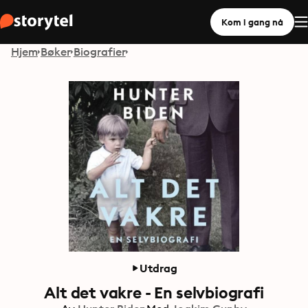
Kom i gang nå
Hjem
Bøker
Biografier
Utdrag
Alt det vakre - En selvbiografi