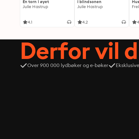
En torn i øyet
I blindsonen
Hus
Julie Hastrup
Julie Hastrup
Fre
4.1
4.2
4
Derfor vil 
Over 900 000 lydbøker og e-bøker
Eksklusiv