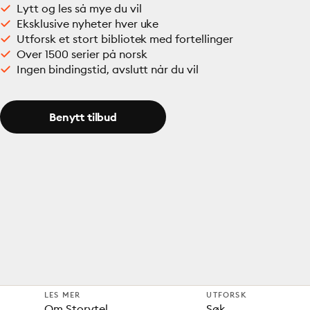
Lytt og les så mye du vil
Eksklusive nyheter hver uke
Utforsk et stort bibliotek med fortellinger
Over 1500 serier på norsk
Ingen bindingstid, avslutt når du vil
Benytt tilbud
LES MER
UTFORSK
Om Storytel
Søk