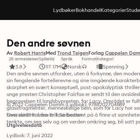
Lydbøker
Bokhandel
Kategorier
Stude
Den andre søvnen
Av
Robert Harris
Med
Trond Teigen
Forlag
Cappelen Da
25 anmeldelser
Spilletid
Språk
Format
Kategori
3.8
11T 17M
Norsk
Spenning
Den andre søvnen utforsker, uten å forkynne, den modern
sin fengslende fortellerevne og sine inngående karakterb
skarphet en svært konseptuell, post-apokalyptisk thriller
unge presten Christopher Fairfax er sendt til den avside
begravelsen til landsbypresten, far Lacy. Området er fullt
© 2022 Cappelen Damm (Lydbok): 9788202704889
glassfragmenter, menneskelige bein, som far Lacy har saml
hans død? Fairfax er fast bestemt på å finne ut sannheten.
Oversettere: Lars-Erik Sørbotten
tenkte, om seg selv og om verden omkring seg, bli satt på
Utgivelsesdato
Lydbok: 7. juni 2022