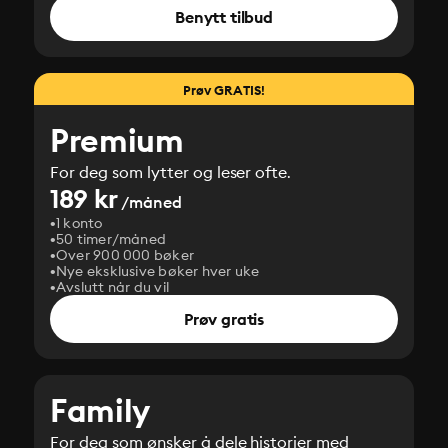
Benytt tilbud
Prøv GRATIS!
Premium
For deg som lytter og leser ofte.
189 kr
/måned
1 konto
50 timer/måned
Over 900 000 bøker
Nye eksklusive bøker hver uke
Avslutt når du vil
Prøv gratis
Family
For deg som ønsker å dele historier med