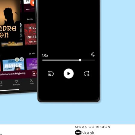
SPRÅK OG REGION
Norsk
er