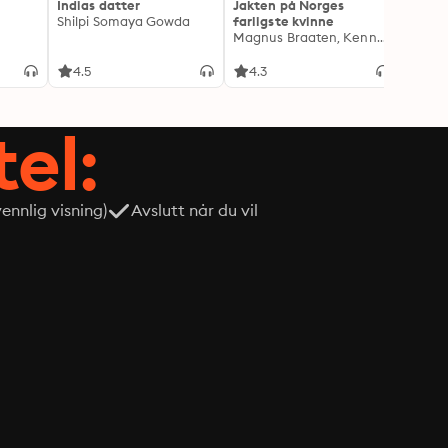
Indias datter
Jakten på Norges
Jeg o
Shilpi Somaya Gowda
farligste kvinne
- Blan
Magnus Braaten, Kenneth Fossheim
Oddva
4.5
4.3
4.6
tel:
nnlig visning)
Avslutt når du vil