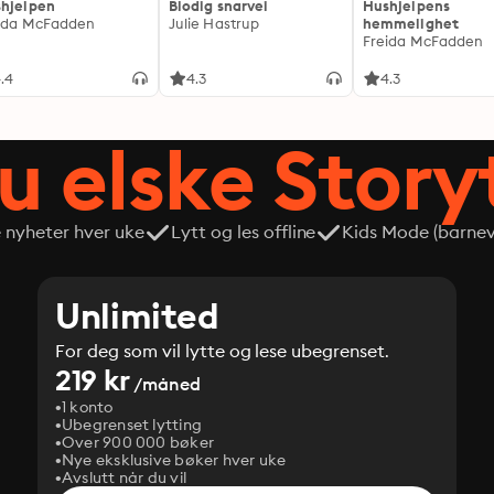
hjelpen
Blodig snarvei
Hushjelpens
ida McFadden
Julie Hastrup
hemmelighet
Freida McFadden
.4
4.3
4.3
du elske Story
e nyheter hver uke
Lytt og les offline
Kids Mode (barneve
Unlimited
For deg som vil lytte og lese ubegrenset.
219 kr
/måned
1 konto
Ubegrenset lytting
Over 900 000 bøker
Nye eksklusive bøker hver uke
Avslutt når du vil