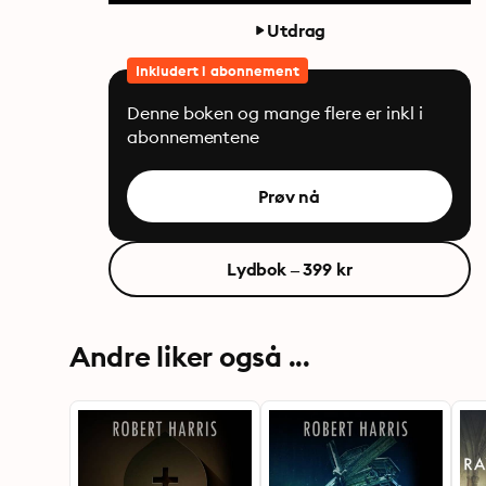
Utdrag
Inkludert i abonnement
Denne boken og mange flere er inkl i
abonnementene
Prøv nå
Lydbok – 399 kr
Andre liker også ...