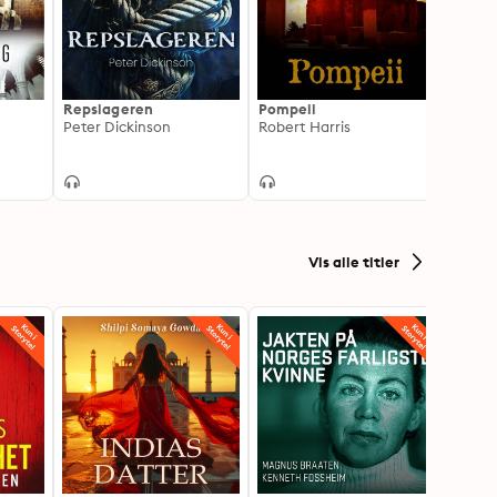
Repslageren
Pompeii
Sannh
Peter Dickinson
Robert Harris
gate
Marti
Vis alle titler