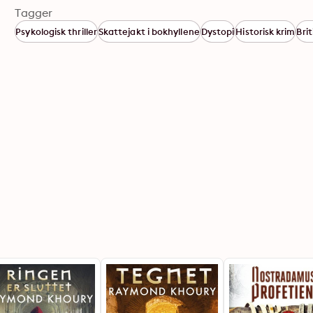
Tagger
Psykologisk thriller
Skattejakt i bokhyllene
Dystopi
Historisk krim
Bri