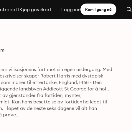
ntrabatt
Kjøp gavekort
Logg inn
Kom i gang nå
mm
e sivilisasjonens fart mot sin egen undergang. Med 
eskrivelser skaper Robert Harris med dystopisk 
 som maner til ettertanke. England, 1468 - Den 
sliggende landsbyen Addicott St George for å holde 
 av gjenstander fra fortiden, mynter, 
et. Kan hans besettelse av fortiden ha ledet til 
 I løpet av de neste seks dagene vil alt han 
 prøve...