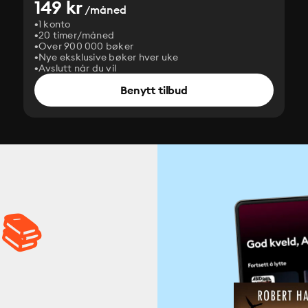
149 kr
/måned
1 konto
20 timer/måned
Over 900 000 bøker
Nye eksklusive bøker hver uke
Avslutt når du vil
Benytt tilbud
 📚