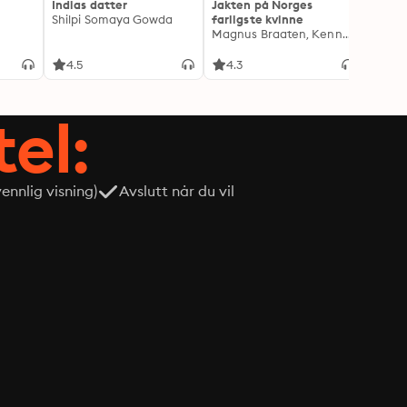
Indias datter
Jakten på Norges
Drape
Shilpi Somaya Gowda
farligste kvinne
Lindkv
Magnus Braaten, Kenneth Fossheim
Kjetil
4.5
4.3
4.1
tel:
nnlig visning)
Avslutt når du vil