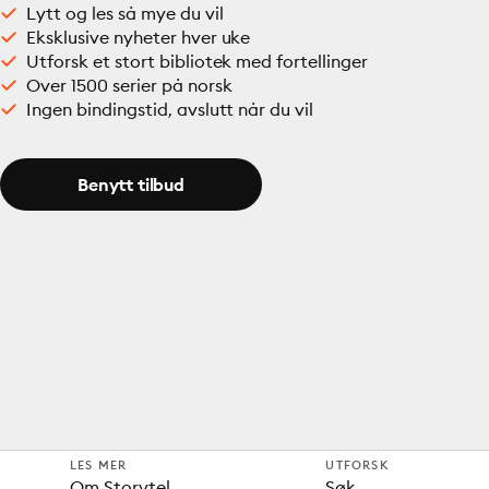
Lytt og les så mye du vil
Eksklusive nyheter hver uke
Utforsk et stort bibliotek med fortellinger
Over 1500 serier på norsk
Ingen bindingstid, avslutt når du vil
Benytt tilbud
LES MER
UTFORSK
Om Storytel
Søk