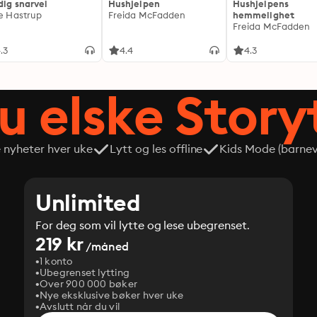
dig snarvei
Hushjelpen
Hushjelpens
ie Hastrup
Freida McFadden
hemmelighet
Freida McFadden
.3
4.4
4.3
du elske Story
e nyheter hver uke
Lytt og les offline
Kids Mode (barneve
Unlimited
For deg som vil lytte og lese ubegrenset.
219 kr
/måned
1 konto
Ubegrenset lytting
Over 900 000 bøker
Nye eksklusive bøker hver uke
Avslutt når du vil