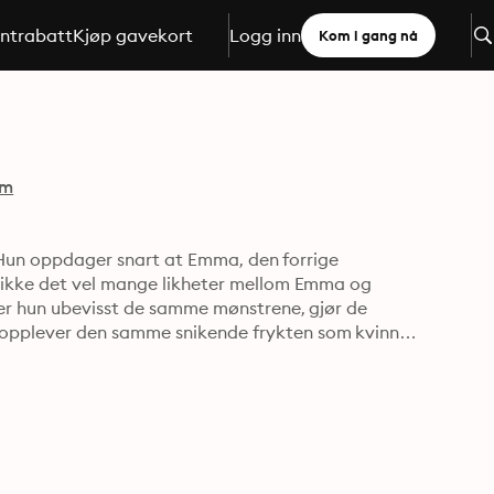
ntrabatt
Kjøp gavekort
Logg inn
Kom i gang nå
mm
. Hun oppdager snart at Emma, den forrige 
 ikke det vel mange likheter mellom Emma og 
ger hun ubevisst de samme mønstrene, gjør de 
opplever den samme snikende frykten som kvinnen 