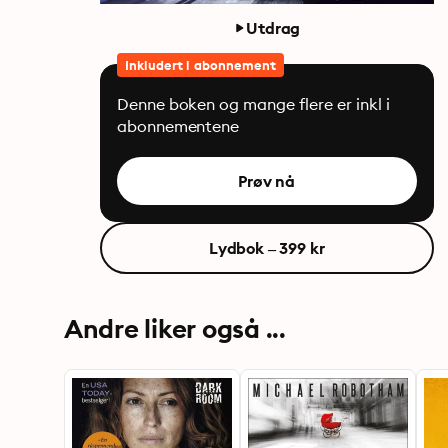
Utdrag
Inkludert i abonnement
Denne boken og mange flere er inkl i
abonnementene
Prøv nå
Lydbok – 399 kr
Andre liker også ...