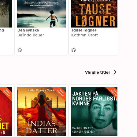
nna
Den synske
Tause løgner
Den s
Belinda Bauer
Kathryn Croft
Elle C
Vis alle titler