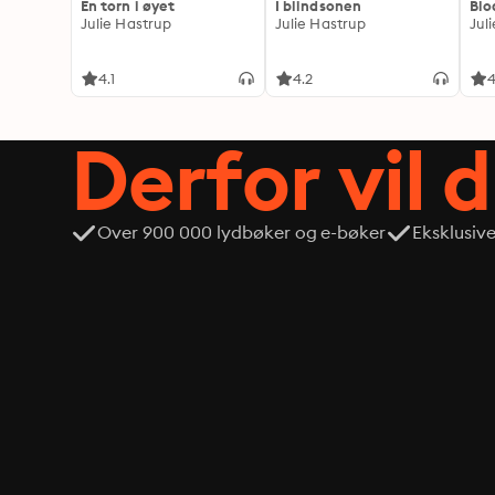
En torn i øyet
I blindsonen
Blo
Julie Hastrup
Julie Hastrup
Jul
4.1
4.2
4
Derfor vil 
Over 900 000 lydbøker og e-bøker
Eksklusiv