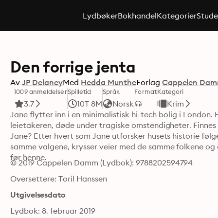
Lydbøker
Bokhandel
Kategorier
Stude
Den forrige jenta
Av
JP Delaney
Med
Hedda Munthe
Forlag
Cappelen Da
1009 anmeldelser
Spilletid
Språk
Format
Kategori
3.7
10T 8M
Norsk
Krim
Jane flytter inn i en minimalistisk hi-tech bolig i London
leietakeren, døde under tragiske omstendigheter. Finnes
Jane? Etter hvert som Jane utforsker husets historie føl
samme valgene, krysser veier med de samme folkene og 
før henne.
© 2019 Cappelen Damm (Lydbok): 9788202594794
Oversettere: Toril Hanssen
Utgivelsesdato
Lydbok: 8. februar 2019