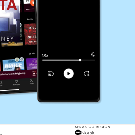
SPRÅK OG REGION
Norsk
er