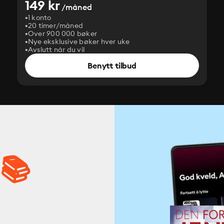
149 kr
/måned
1 konto
20 timer/måned
Over 900 000 bøker
Nye eksklusive bøker hver uke
Avslutt når du vil
Benytt tilbud
 📚