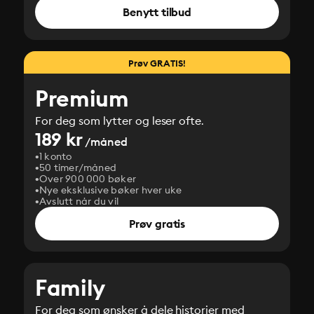
Benytt tilbud
Prøv GRATIS!
Premium
For deg som lytter og leser ofte.
189 kr
/måned
1 konto
50 timer/måned
Over 900 000 bøker
Nye eksklusive bøker hver uke
Avslutt når du vil
Prøv gratis
Family
For deg som ønsker å dele historier med