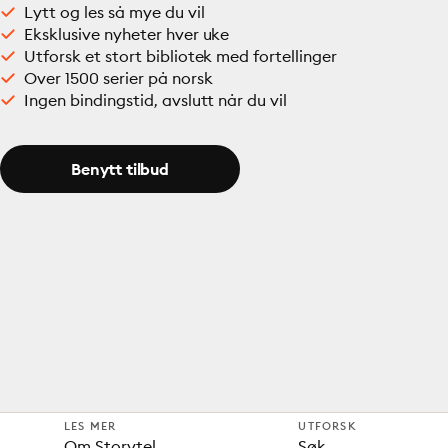
Lytt og les så mye du vil
Eksklusive nyheter hver uke
Utforsk et stort bibliotek med fortellinger
Over 1500 serier på norsk
Ingen bindingstid, avslutt når du vil
Benytt tilbud
LES MER
UTFORSK
Om Storytel
Søk