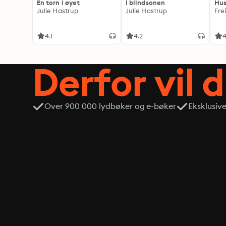
En torn i øyet
I blindsonen
Hus
Julie Hastrup
Julie Hastrup
Fre
4.1
4.2
4
Derfor vil 
Over 900 000 lydbøker og e-bøker
Eksklusiv