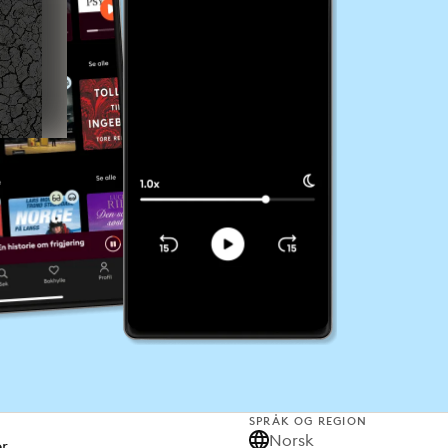
SPRÅK OG REGION
Norsk
er