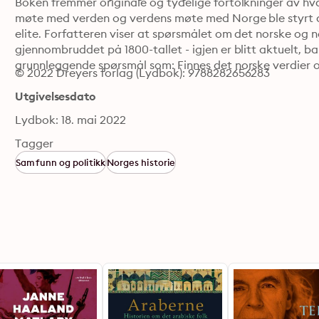
Boken fremmer originale og tydelige fortolkninger av h
møte med verden og verdens møte med Norge ble styrt av
elite. Forfatteren viser at spørsmålet om det norske og n
gjennombruddet på 1800-tallet - igjen er blitt aktuelt, b
grunnleggende spørsmål som: Finnes det norske verdier o
© 2022 Dreyers forlag (Lydbok): 9788282656283
Utgivelsesdato
Lydbok: 18. mai 2022
Tagger
Samfunn og politikk
Norges historie