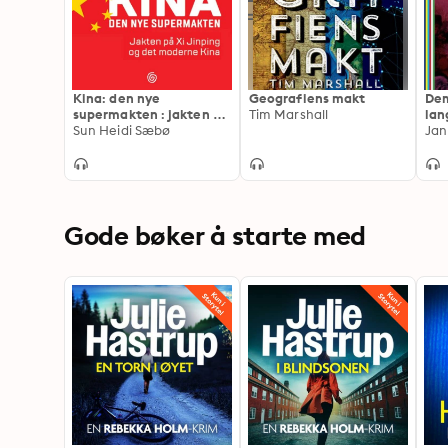
Kina: den nye
Geografiens makt
Dem
supermakten : jakten på
Tim Marshall
lan
Xi Jinping og det
Sun Heidi Sæbø
nye
Jan
moderne Kina
Gode bøker å starte med