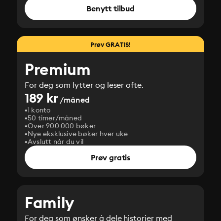
Benytt tilbud
Prøv GRATIS!
Premium
For deg som lytter og leser ofte.
189 kr
/måned
1 konto
50 timer/måned
Over 900 000 bøker
Nye eksklusive bøker hver uke
Avslutt når du vil
Prøv gratis
Family
For deg som ønsker å dele historier med