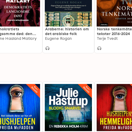
okratiets
Araberne: historien om
Norske tenkemåte
gsomme død: den
det arabiske folk
tekster 2016-2024
 intoleransen
ne Haaland Matlary
Eugene Rogan
Terje Tvedt