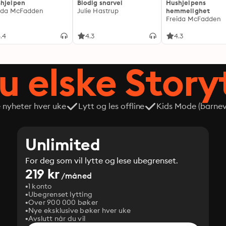
hjelpen
Blodig snarvei
Hushjelpens
ida McFadden
Julie Hastrup
hemmelighet
Freida McFadden
.4
4.3
4.3
du elske Story
e nyheter hver uke
Lytt og les offline
Kids Mode (barneve
Unlimited
For deg som vil lytte og lese ubegrenset.
219 kr
/måned
1 konto
Ubegrenset lytting
Over 900 000 bøker
Nye eksklusive bøker hver uke
Avslutt når du vil