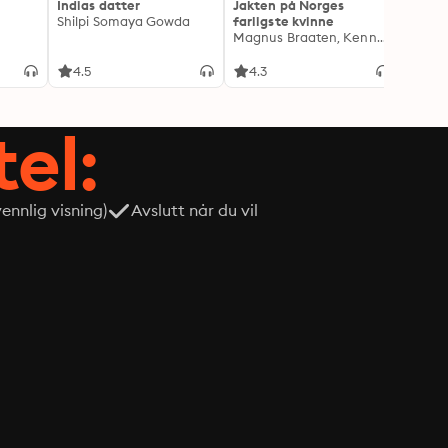
Indias datter
Jakten på Norges
Jeg o
Shilpi Somaya Gowda
farligste kvinne
- Blan
Magnus Braaten, Kenneth Fossheim
Oddva
4.5
4.3
4.6
tel:
nnlig visning)
Avslutt når du vil