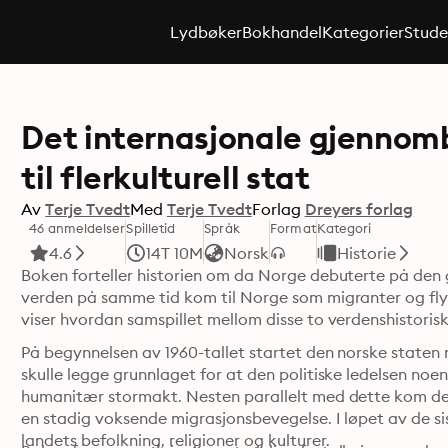
Lydbøker
Bokhandel
Kategorier
Stude
Det internasjonale gjennomb
til flerkulturell stat
Av
Terje Tvedt
Med
Terje Tvedt
Forlag
Dreyers forlag
46 anmeldelser
Spilletid
Språk
Format
Kategori
4.6
14T 10M
Norsk
Historie
Boken forteller historien om da Norge debuterte på den g
verden på samme tid kom til Norge som migranter og flyk
På begynnelsen av 1960-tallet startet den norske state
skulle legge grunnlaget for at den politiske ledelsen noen 
humanitær stormakt. Nesten parallelt med dette kom de f
en stadig voksende migrasjonsbevegelse. I løpet av de sist
landets befolkning, religioner og kulturer. 