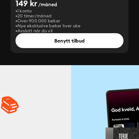
149 kr
/måned
1 konto
20 timer/måned
Over 900 000 bøker
Nye eksklusive bøker hver uke
Avslutt når du vil
Benytt tilbud
 📚