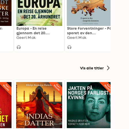
r:
Europa - En reise
Store forventninger - På
Den k
gjennom det 20.
sporet av den
om Ru
århundret
Geert Mak
europeiske drømmen
Geert Mak
viking
Peter
Vis alle titler