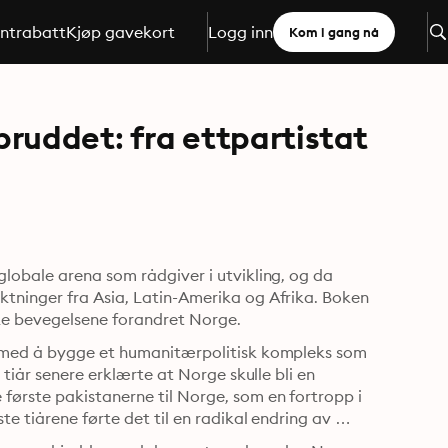
ntrabatt
Kjøp gavekort
Logg inn
Kom i gang nå
ruddet: fra ettpartistat
lobale arena som rådgiver i utvikling, og da 
tninger fra Asia, Latin-Amerika og Afrika. Boken 
viser hvordan samspillet mellom disse to verdenshistoriske bevegelsene forandret Norge. 
n med å bygge et humanitærpolitisk kompleks som 
tiår senere erklærte at Norge skulle bli en 
ørste pakistanerne til Norge, som en fortropp i 
e tiårene førte det til en radikal endring av 