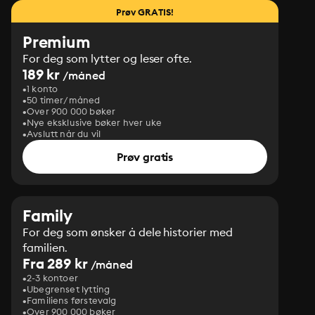
Prøv GRATIS!
Premium
For deg som lytter og leser ofte.
189 kr
/måned
1 konto
50 timer/måned
Over 900 000 bøker
Nye eksklusive bøker hver uke
Avslutt når du vil
Prøv gratis
Family
For deg som ønsker å dele historier med
familien.
Fra 289 kr
/måned
2-3 kontoer
Ubegrenset lytting
Familiens førstevalg
Over 900 000 bøker