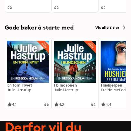
reparasjon
Gode bøker å starte med
Vis alle titler
En torn i øyet
I blindsonen
Hushjelpen
Julie Hastrup
Julie Hastrup
Freida McFadde
4.1
4.2
4.4
Derfor vil du