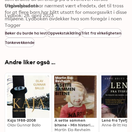
frimenigheter har nærmest vært «fredet», det til tross 
Utgivelsesdato
for at flere barn har blitt utsatt for omsorgssvikt i disse 
Lydbok: 28. april 2023
miljøene. Lydboken avdekker hva som foregår i noen 
av disse lukkede menighetene, og viser hvilken makt 
Tagger
predikantene har, hvilke skade de kan gjøre på et ungt 
Bøker du burde ha lest
Oppvekstskildring
Trist fra virkeligheten
menneskesinn, og hvordan det kan prege livet som 
Tankevekkende
voksen.
Andre liker også ...
Kaja 1988-2008
Å sette sammen
Lena fra Tysfjor
Olav Gunnar Ballo
bitene - Min historie
Anne-Britt Har
om vold, skam og
Martin Eia-Revheim