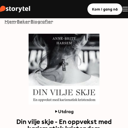
Kom i gang nå
Hjem
Bøker
Biografier
Utdrag
Din vilje skje - En oppvekst med