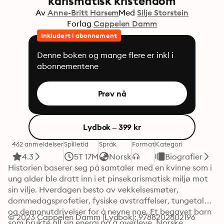
karismatisk kristendom
Av
Anne-Britt Harsem
Med
Silje Storstein
Forlag
Cappelen Damm
Inkludert i abonnement
Denne boken og mange flere er inkl i
abonnementene
Prøv nå
Lydbok – 399 kr
462 anmeldelser
Spilletid
Språk
Format
Kategori
4.3
5T 17M
Norsk
Biografier
Historien baserer seg på samtaler med en kvinne som i 
ung alder ble dratt inn i et pinsekarismatisk miljø mot 
sin vilje. Hverdagen besto av vekkelsesmøter, 
dommedagsprofetier, fysiske avstraffelser, tungetale 
og demonutdrivelser for å nevne noe. Et begavet barn 
© 2023 Cappelen Damm (Lydbok): 9788202802196
som brukte all sin energi på å overleve. Norske 