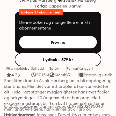
Av
Aslak Hartberg
Med
Aslak Hartberg
Forlag
Cappelen Damm
Inkludert i abonnement
Denne boken og mange flere er inkl i
abonnementene
Prøv nå
Lydbok – 379 kr
98 anmeldelser
Spilletid
Språk
Format
Kategori
4.3
5T 13M
Norsk
Personlig utvikli
Som liten drømte Aslak Hartberg om å bli oppdager og 
stuntmann. Men det var ett problem; han var redd for 
alt. Hele livet stanger nysgjerrigheten hans mot fobier 
og bekymringer. 40 år gammel tar han grep. Med 
eksponeringsterapi blir han kvitt fobiene én etter én, 
© 2020 Cappelen Damm (Lydbok): 9788202695040
men langt viktigere, han kjenner at all uro og 
bekymring også forsvinner. Farvel, frykt er en bok som 
Utgivelsesdato