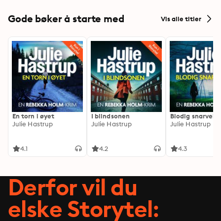
Gode bøker å starte med
Vis alle titler
En torn i øyet
I blindsonen
Blodig snarvei
Julie Hastrup
Julie Hastrup
Julie Hastrup
4.1
4.2
4.3
Derfor vil du
elske Storytel: