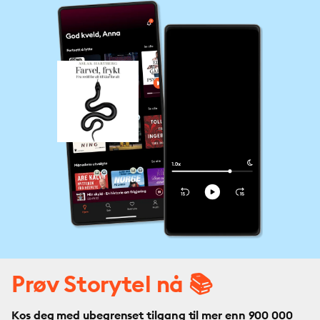
Prøv Storytel nå 📚
Kos deg med ubegrenset tilgang til mer enn 900 000