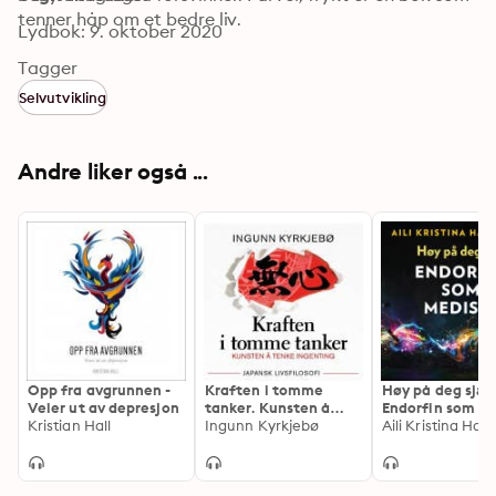
tenner håp om et bedre liv.
Lydbok: 9. oktober 2020
Tagger
Selvutvikling
Andre liker også ...
Opp fra avgrunnen -
Kraften i tomme
Høy på deg sjæl 
Veier ut av depresjon
tanker. Kunsten å
Endorfin som m
Kristian Hall
tenke ingenting
Ingunn Kyrkjebø
Aili Kristina Han