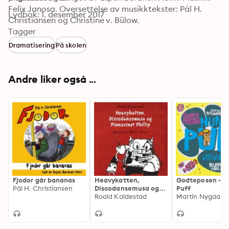
Felix Janosa. Oversettelse av musikktekster: Pål H. 
Lydbok: 1. desember 2017
Christiansen og Christine v. Bülow.
Tagger
Dramatisering
På skolen
Andre liker også ...
Fjodor går bananas
Heavykatten,
Godteposen - 
Pål H. Christiansen
Discodansemusa og
Puff
Pinnsvinet Phillip
Roald Kaldestad
Martin Nygaard