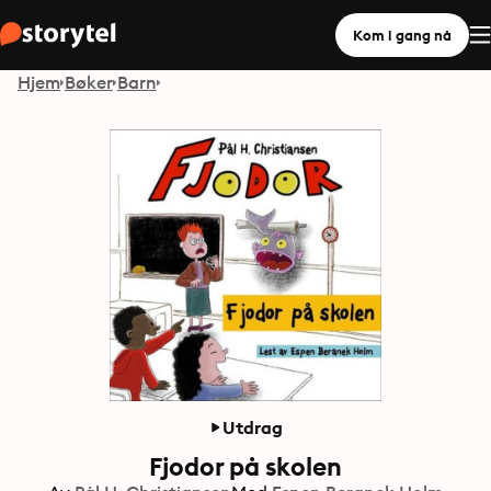
Kom i gang nå
Hjem
Bøker
Barn
Utdrag
Fjodor på skolen