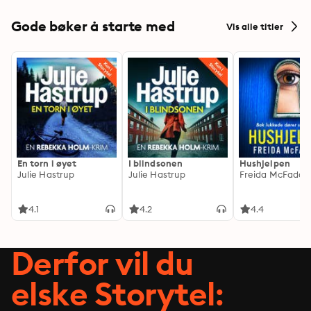
Gode bøker å starte med
Vis alle titler
En torn i øyet
I blindsonen
Hushjelpen
Julie Hastrup
Julie Hastrup
Freida McFadde
4.1
4.2
4.4
Derfor vil du
elske Storytel: