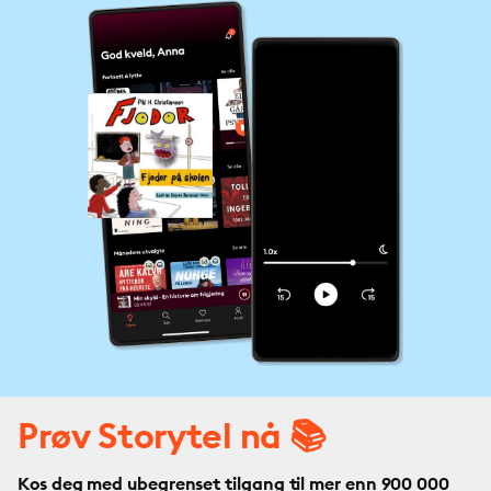
Prøv Storytel nå 📚
Kos deg med ubegrenset tilgang til mer enn 900 000