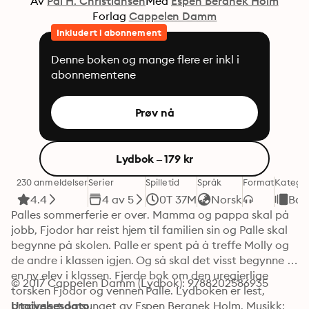
Av
Pål H. Christiansen
Med
Espen Beranek Holm
Forlag
Cappelen Damm
Inkludert i abonnement
Denne boken og mange flere er inkl i
abonnementene
Prøv nå
Lydbok – 179 kr
230 anmeldelser
Serier
Spilletid
Språk
Format
Kategor
4.4
4 av 5
0T 37M
Norsk
Bar
Palles sommerferie er over. Mamma og pappa skal på 
jobb, Fjodor har reist hjem til familien sin og Palle skal 
begynne på skolen. Palle er spent på å treffe Molly og 
de andre i klassen igjen. Og så skal det visst begynne 
en ny elev i klassen. Fjerde bok om den uregjerlige 
© 2017 Cappelen Damm (Lydbok): 9788202586935
torsken Fjodor og vennen Palle. Lydboken er lest, 
produsert og sunget av Espen Beranek Holm. Musikk: 
Utgivelsesdato