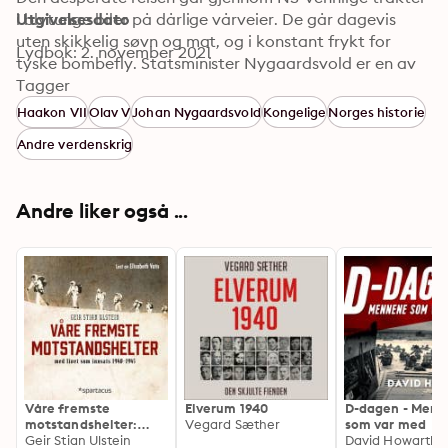
i blytunge biler på dårlige vårveier. De går dagevis 
Utgivelsesdato
uten skikkelig søvn og mat, og i konstant frykt for 
Lydbok: 2. november 2021
tyske bombefly. Statsminister Nygaardsvold er en av 
dem som takler det dårligst. Han trygler kongen om å 
Tagger
få gå av, men får nei. 

Haakon VII
Olav V
Johan Nygaardsvold
Kongelige
Norges historie
Da de når Tromsø, raser krigen i Nord-Norge, og de 
Andre verdenskrig
allierte svikter på alle fronter. Kongen og hans 
kronprins blir stilt overfor skjebnesvangre valg. 

Andre liker også ...
«Kongens flukt» følger rikets viktigste menn fra time til 
time og dag for dag, i en fortelling verdig den mest 
åndeløst spennende thriller.
Våre fremste
Elverum 1940
D-dagen - Men
motstandshelter:
Vegard Sæther
som var med
med livet som innsats
Geir Stian Ulstein
David Howarth