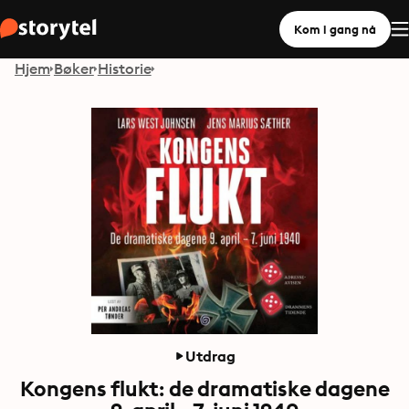
Kom i gang nå
Hjem
Bøker
Historie
Utdrag
Kongens flukt: de dramatiske dagene