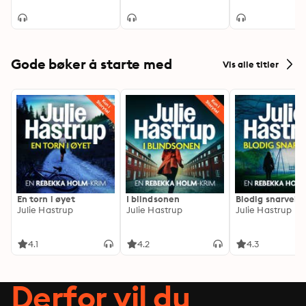
1940-1945
Gode bøker å starte med
Vis alle titler
En torn i øyet
I blindsonen
Blodig snarvei
Julie Hastrup
Julie Hastrup
Julie Hastrup
4.1
4.2
4.3
Derfor vil du