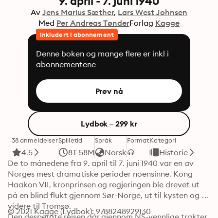
9. april - 7. juni 1940
Av
Jens Marius Sæther
Lars West Johnsen
Med
Per Andreas Tønder
Forlag
Kagge
Inkludert i abonnement
Denne boken og mange flere er inkl i
abonnementene
Prøv nå
Lydbok – 299 kr
38 anmeldelser
Spilletid
Språk
Format
Kategori
4.5
8T 58M
Norsk
Historie
De to månedene fra 9. april til 7. juni 1940 var en av 
Norges mest dramatiske perioder noensinne. Kong 
Haakon VII, kronprinsen og regjeringen ble drevet ut 
på en blind flukt gjennom Sør-Norge, ut til kysten og 
videre til Tromsø. 

© 2021 Kagge (Lydbok): 9788248929130
Den desperate reisen går gjennom NS-vennlige trakter 