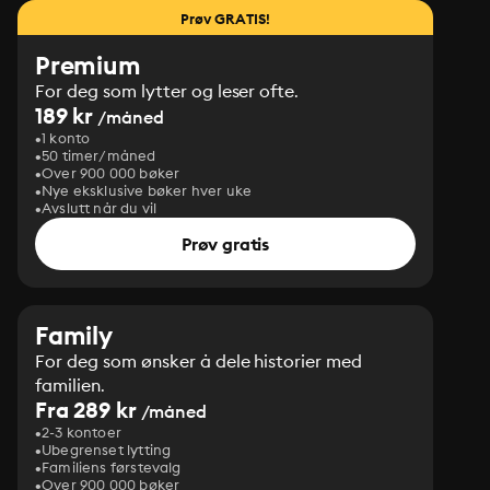
Prøv GRATIS!
Premium
For deg som lytter og leser ofte.
189 kr
/måned
1 konto
50 timer/måned
Over 900 000 bøker
Nye eksklusive bøker hver uke
Avslutt når du vil
Prøv gratis
Family
For deg som ønsker å dele historier med
familien.
Fra 289 kr
/måned
2-3 kontoer
Ubegrenset lytting
Familiens førstevalg
Over 900 000 bøker