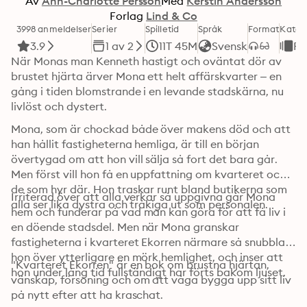
Av
Ann-Charlotte Persson
Med
Kerstin Andersson
Forlag
Lind & Co
3998 anmeldelser
Serier
Spilletid
Språk
Format
Kateg
3.9
1 av 2
11T 45M
Svensk
Ro
När Monas man Kenneth hastigt och oväntat dör av 
brustet hjärta ärver Mona ett helt affärskvarter – en 
gång i tiden blomstrande i en levande stadskärna, nu 
livlöst och dystert.
Mona, som är chockad både över makens död och att 
han hållit fastigheterna hemliga, är till en början 
övertygad om att hon vill sälja så fort det bara går. 
Men först vill hon få en uppfattning om kvarteret och 
de som hyr där. Hon traskar runt bland butikerna som 
Irriterad över att alla verkar så uppgivna går Mona 
alla ser lika dystra och tråkiga ut som personalen.
hem och funderar på vad man kan göra för att få liv i 
en döende stadsdel. Men när Mona granskar 
fastigheterna i kvarteret Ekorren närmare så snubblar 
hon över ytterligare en mörk hemlighet, och inser att 
"Kvarteret Ekorren" är en bok om brustna hjärtan, 
hon under lång tid fullständigt har förts bakom ljuset.
vänskap, försoning och om att våga bygga upp sitt liv 
på nytt efter att ha kraschat.