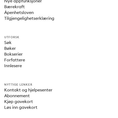
Nye appfunksjoner
Bærekraft
Åpenhetsloven
Tilgjengelighetserklæring
UTFORSK
Søk
Bøker
Bokserier
Forfattere
Innlesere
NYTTIGE LENKER
Kontakt og hjelpesenter
Abonnement
Kjøp gavekort
Løs inn gavekort