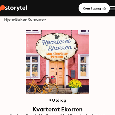
Kom i gang nå
Hjem
Bøker
Romaner
Utdrag
Kvarteret Ekorren