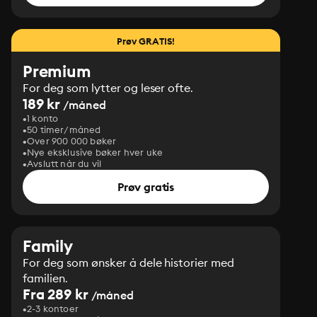
Prøv GRATIS!
Premium
For deg som lytter og leser ofte.
189 kr
/måned
1 konto
50 timer/måned
Over 900 000 bøker
Nye eksklusive bøker hver uke
Avslutt når du vil
Prøv gratis
Family
For deg som ønsker å dele historier med
familien.
Fra 289 kr
/måned
2-3 kontoer