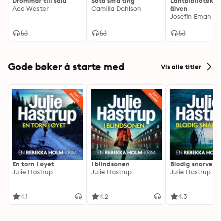
Drömmar till salu
Söta små ting
Lantbiblioteket
Ada Wester
Camilla Dahlson
älven
Josefin Eman
Gode bøker å starte med
Vis alle titler
En torn i øyet
I blindsonen
Blodig snarvei
Julie Hastrup
Julie Hastrup
Julie Hastrup
4.1
4.2
4.3