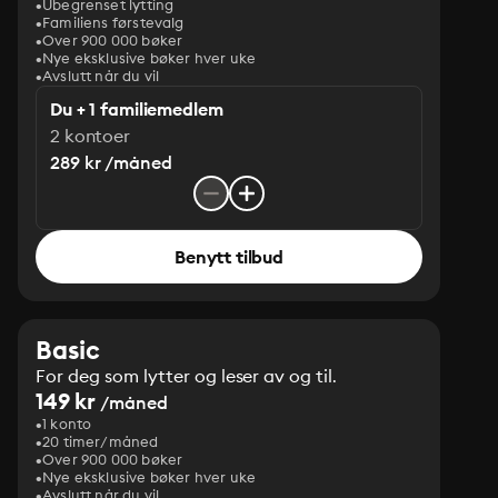
Ubegrenset lytting
Familiens førstevalg
Over 900 000 bøker
Nye eksklusive bøker hver uke
Avslutt når du vil
Du + 1 familiemedlem
2 kontoer
289 kr /måned
Benytt tilbud
Basic
For deg som lytter og leser av og til.
149 kr
/måned
1 konto
20 timer/måned
Over 900 000 bøker
Nye eksklusive bøker hver uke
Avslutt når du vil