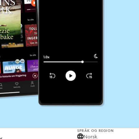
SPRÅK OG REGION
Norsk
er