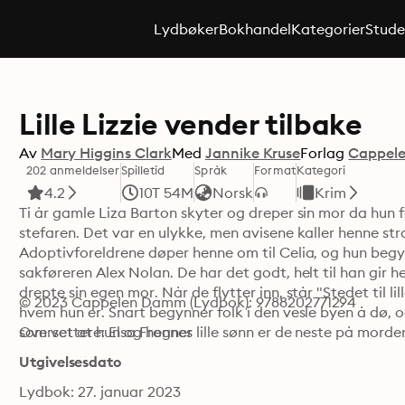
Lydbøker
Bokhandel
Kategorier
Stude
Lille Lizzie vender tilbake
Av
Mary Higgins Clark
Med
Jannike Kruse
Forlag
Cappel
202 anmeldelser
Spilletid
Språk
Format
Kategori
4.2
10T 54M
Norsk
Krim
Ti år gamle Liza Barton skyter og dreper sin mor da hun f
stefaren. Det var en ulykke, men avisene kaller henne st
Adoptivforeldrene døper henne om til Celia, og hun begynn
sakføreren Alex Nolan. De har det godt, helt til han gir h
drepte sin egen mor. Når de flytter inn, står "Stedet til lil
© 2023 Cappelen Damm (Lydbok): 9788202771294
hvem hun er. Snart begynner folk i den vesle byen å dø, og
som vet at hun og hennes lille sønn er de neste på mordere
Oversettere: Elsa Frogner
Utgivelsesdato
Lydbok: 27. januar 2023