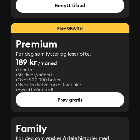
Benytt tilbud
Prøv GRATIS!
Premium
For deg som lytter og leser ofte.
189 kr
/måned
1 konto
50 timer/måned
Over 900 000 bøker
Nye eksklusive bøker hver uke
Avslutt når du vil
Prøv gratis
Family
For deg som ønsker å dele historier med