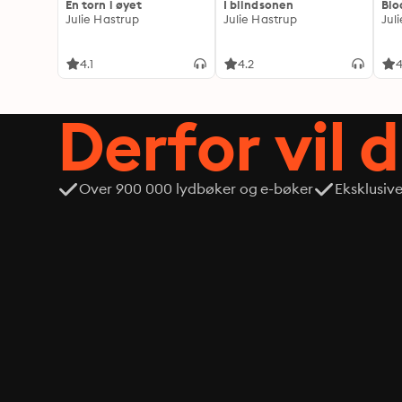
En torn i øyet
I blindsonen
Blo
Julie Hastrup
Julie Hastrup
Jul
4.1
4.2
4
Derfor vil 
Over 900 000 lydbøker og e-bøker
Eksklusiv