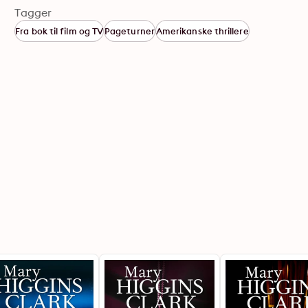
Tagger
Fra bok til film og TV
Pageturner
Amerikanske thrillere