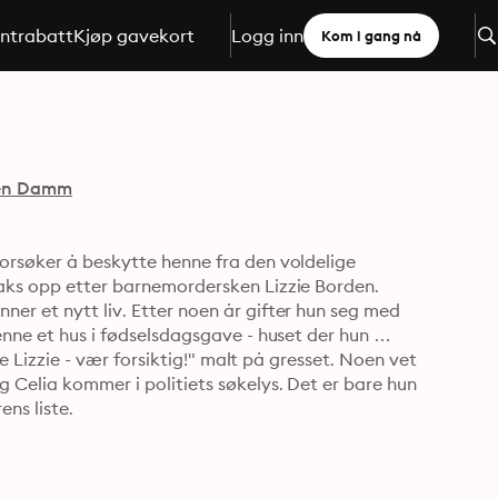
ntrabatt
Kjøp gavekort
Logg inn
Kom i gang nå
en Damm
orsøker å beskytte henne fra den voldelige 
raks opp etter barnemordersken Lizzie Borden. 
er et nytt liv. Etter noen år gifter hun seg med 
enne et hus i fødselsdagsgave - huset der hun 
le Lizzie - vær forsiktig!" malt på gresset. Noen vet 
 Celia kommer i politiets søkelys. Det er bare hun 
ns liste.