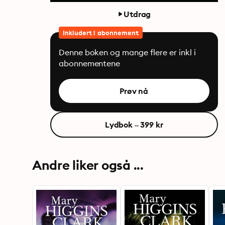
Utdrag
Inkludert i abonnement
Denne boken og mange flere er inkl i
abonnementene
Prøv nå
Lydbok – 399 kr
Andre liker også ...