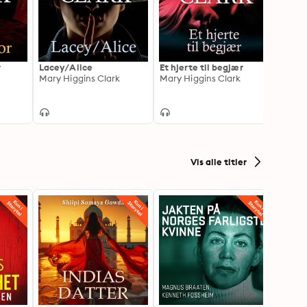
r
Lacey/Alice
Et hjerte til begjær
To små
Mary Higgins Clark
Mary Higgins Clark
Mary 
Vis alle titler