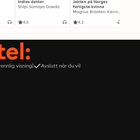
Indias datter
Jakten på Norges
Drape
Shilpi Somaya Gowda
farligste kvinne
Lindkv
Magnus Braaten, Kenneth Fossheim
Kjetil
4.5
4.3
4.1
tel:
nnlig visning)
Avslutt når du vil