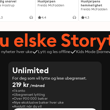
dig snarvei
Hushjelpen
Hushjelpens
ie Hastrup
Freida McFadden
hemmelighet
Freida McFadden
.3
4.4
4.3
du elske Story
e nyheter hver uke
Lytt og les offline
Kids Mode (barneve
Unlimited
For deg som vil lytte og lese ubegrenset.
219 kr
/måned
1 konto
Ubegrenset lytting
Over 900 000 bøker
Nye eksklusive bøker hver uke
Avslutt når du vil