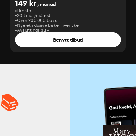
149 kr
/måned
1 konto
20 timer/måned
Over 900 000 bøker
Nye eksklusive bøker hver uke
Avslutt når du vil
Benytt tilbud
 📚