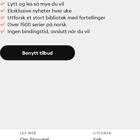
Lytt og les så mye du vil
Eksklusive nyheter hver uke
Utforsk et stort bibliotek med fortellinger
Over 1500 serier på norsk
Ingen bindingstid, avslutt når du vil
Benytt tilbud
LES MER
UTFORSK
Om Storytel
Søk