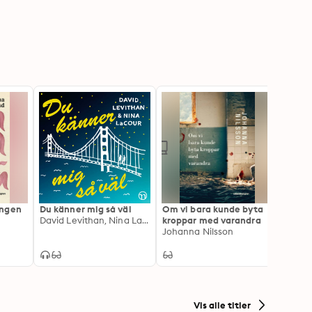
öga av missförstånd där en okänd jazzmusiker, en 
ormors kalas spelar orimligt stora roller.
ingen
Du känner mig så väl
Om vi bara kunde byta
Jag h
David Levithan, Nina LaCour
kroppar med varandra
Emma
Johanna Nilsson
Vis alle titler