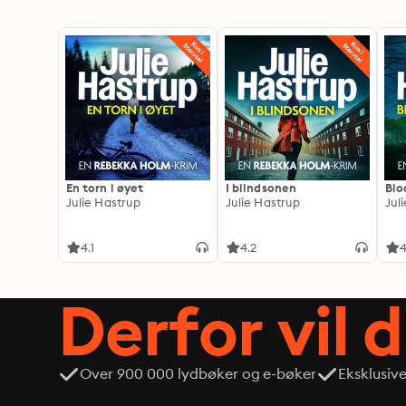
En torn i øyet
I blindsonen
Blo
Julie Hastrup
Julie Hastrup
Jul
4.1
4.2
4
Derfor vil 
Over 900 000 lydbøker og e-bøker
Eksklusiv