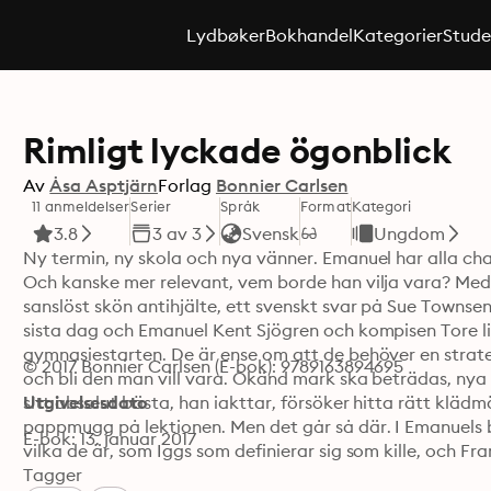
Lydbøker
Bokhandel
Kategorier
Stude
Rimligt lyckade ögonblick
Av
Åsa Asptjärn
Forlag
Bonnier Carlsen
11 anmeldelser
Serier
Språk
Format
Kategori
3.8
3 av 3
Svensk
Ungdom
Ny termin, ny skola och nya vänner. Emanuel har alla cha
Och kanske mer relevant, vem borde han vilja vara? Med
sanslöst skön antihjälte, ett svenskt svar på Sue Townse
sista dag och Emanuel Kent Sjögren och kompisen Tore li
gymnasiestarten. De är ense om att de behöver en strategi
© 2017 Bonnier Carlsen (E-bok): 9789163894695
och bli den man vill vara. Okänd mark ska beträdas, nya
sitt absolut bästa, han iakttar, försöker hitta rätt klädm
Utgivelsesdato
pappmugg på lektionen. Men det går så där. I Emanuels b
E-bok: 13. januar 2017
vilka de är, som Iggs som definierar sig som kille, och F
men som ärligt talat mår piss – och så finns Kaisa. Kai
Tagger