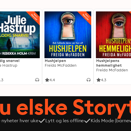
dig snarvei
Hushjelpen
Hushjelpens
ie Hastrup
Freida McFadden
hemmelighet
Freida McFadden
.3
4.4
4.3
du elske Story
e nyheter hver uke
Lytt og les offline
Kids Mode (barneve