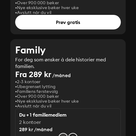
Over 900 000 bøker
Nye eksklusive bøker hver uke
Avslutt når du vil
Prøv gratis
Family
For deg som ønsker å dele historier med
familien.
Fra 289 kr
/måned
2-3 kontoer
Ubegrenset lytting
Familiens førstevalg
Over 900 000 bøker
Nye eksklusive bøker hver uke
Avslutt når du vil
Du + 1 familiemedlem
2 kontoer
289 kr /måned