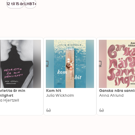
säg den lycka som varar. Snart står Emanuel i orkanens 
12 til 15 år
LHBT+
hbtq-demo, brev han aldrig skrivit och en damastduk på m
rietta är min
Kom hit
Ganska nära sann
lighet
Julia Wickholm
Anna Ahlund
a Hjertzell