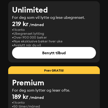
Unlimited
For deg som vil lytte og lese ubegrenset.
219 kr
/måned
1 konto
Ubegrenset lytting
Over 900 000 bøker
Nye eksklusive bøker hver uke
Avslutt når du vil
Benytt tilbud
Prøv GRATIS!
Premium
For deg som lytter og leser ofte.
189 kr
/måned
1 konto
50 timer/måned