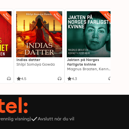
Indias datter
Jakten på Norges
Drape
Shilpi Somaya Gowda
farligste kvinne
Lindkv
Magnus Braaten, Kenneth Fossheim
Kjetil
4.5
4.3
4.1
tel:
nnlig visning)
Avslutt når du vil