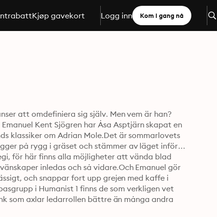
ntrabatt
Kjøp gavekort
Logg inn
Kom i gang nå
nser att omdefiniera sig själv. Men vem är han? 
 Emanuel Kent Sjögren har Åsa Asptjärn skapat en 
nds klassiker om Adrian Mole.Det är sommarlovets 
gger på rygg i gräset och stämmer av läget inför 
, för här finns alla möjligheter att vända blad 
 vänskaper inledas och så vidare.Och Emanuel gör 
ässigt, och snappar fort upp grejen med kaffe i 
asgrupp i Humanist 1 finns de som verkligen vet 
rank som axlar ledarrollen bättre än många andra 
sa som skänker Emanuel ögonblick av lycka…Men 