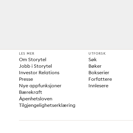
LES MER
UTFORSK
Om Storytel
Søk
Jobb i Storytel
Bøker
Investor Relations
Bokserier
Presse
Forfattere
Nye appfunksjoner
Innlesere
Bærekraft
Åpenhetsloven
Tilgjengelighetserklæring