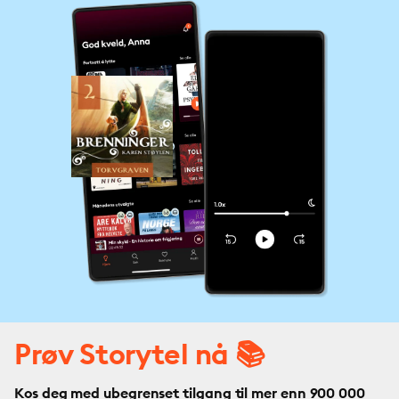
Prøv Storytel nå 📚
Kos deg med ubegrenset tilgang til mer enn 900 000