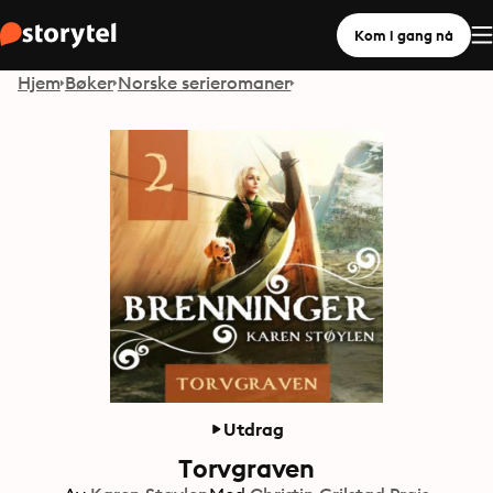
Kom i gang nå
Hjem
Bøker
Norske serieromaner
Utdrag
Torvgraven