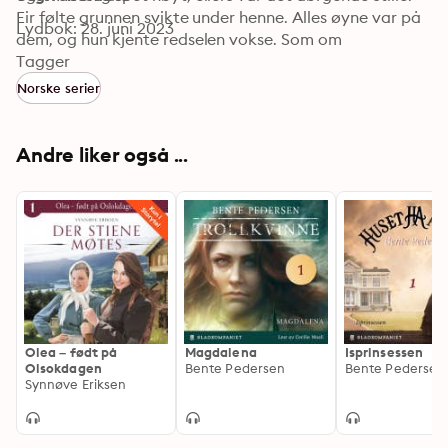
Eir følte grunnen svikte under henne. Alles øyne var på 
Lydbok: 28. juni 2023
dem, og hun kjente redselen vokse. Som om 
fortryllelsen var brutt, og hun var tilbake i den virkelige 
Tagger
verden.
Norske serier
Andre liker også ...
Olea – født på
Magdalena
Isprinsessen
Olsokdagen
Bente Pedersen
Bente Pedersen
Synnøve Eriksen