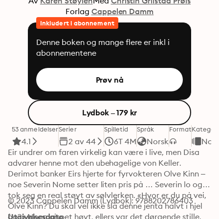
Av
Karen Støylen
Med
Christin Grilstad Prøis
Forlag
Cappelen Damm
Inkludert i abonnement
Denne boken og mange flere er inkl i
abonnementene
Prøv nå
Lydbok – 179 kr
53 anmeldelser
Serier
Spilletid
Språk
Format
Kategori
4.1
2 av 44
6T 4M
Norsk
Nors
Eir undrer om faren virkelig kan være i live, men Disa 
advarer henne mot den ubehagelige von Keller. 
Derimot banker Eirs hjerte for fyrvokteren Olve Kinn – 
noe Severin Nome setter liten pris på … Severin lo og 
tok seg en real støyt av sølvlerken. «Hvor er du på vei, 
© 2023 Cappelen Damm (Lydbok): 9788202786403
Olve Kinn? Du skal vel ikke slå denne jenta halvt i hjel 
òg?» Noen gispet høyt, ellers var det dørgende stille. 
Utgivelsesdato