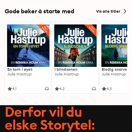
Gode bøker å starte med
Vis alle titler
En torn i øyet
I blindsonen
Blodig snarvei
Julie Hastrup
Julie Hastrup
Julie Hastrup
4.1
4.2
4.3
Derfor vil du
elske Storytel: