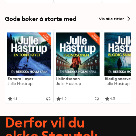
Gode bøker å starte med
Vis alle titler
En torn i øyet
I blindsonen
Blodig snarvei
Julie Hastrup
Julie Hastrup
Julie Hastrup
4.1
4.2
4.3
Derfor vil du
elske Storytel: