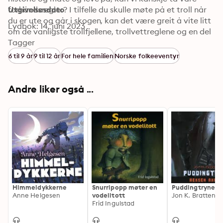
forhåndsregler? I tilfelle du skulle møte på et troll når 
Utgivelsesdato
du er ute og går i skogen, kan det være greit å vite litt 
Lydbok: 14. juni 2023
om de vanligste trollfjellene, trollvettreglene og en del 
andre veldig viktige troll-opplysninger.
Tagger
6 til 9 år
9 til 12 år
For hele familien
Norske folkeeventyr
Andre liker også ...
Himmeldykkerne
Snurripopp møter en
Puddingtryne
Anne Helgesen
vodelitott
Jon K. Bratten
Frid Ingulstad