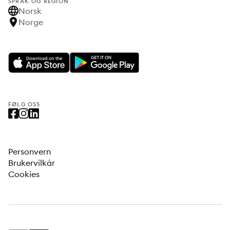
SPRÅK OG REGION
Norsk
Norge
FØLG OSS
Personvern
Brukervilkår
Cookies