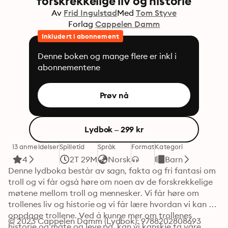
forskrekkelige liv og historie
Av
Frid Ingulstad
Med
Tom Styve
Forlag
Cappelen Damm
Inkludert i abonnement
Denne boken og mange flere er inkl i
abonnementene
Prøv nå
Lydbok – 299 kr
13 anmeldelser
Spilletid
Språk
Format
Kategori
4
2T 29M
Norsk
Barn
Denne lydboka består av sagn, fakta og fri fantasi om 
troll og vi får også høre om noen av de forskrekkelige 
møtene mellom troll og mennesker. Vi får høre om 
trollenes liv og historie og vi får lære hvordan vi kan 
oppdage trollene. Ved å kunne mer om trollenes 
© 2023 Cappelen Damm (Lydbok): 9788202808693
historie og måte og leve på, kan vi kanskje ta våre 