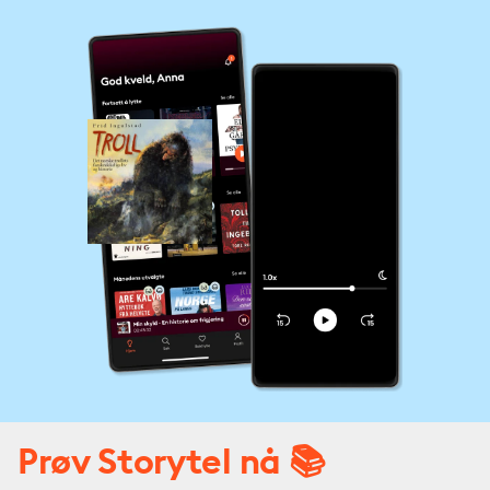
Prøv Storytel nå 📚