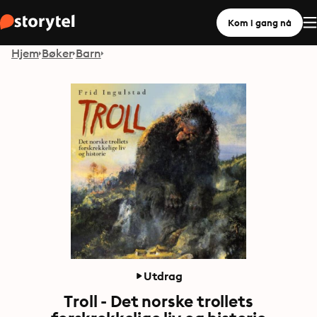
Kom i gang nå
Hjem
Bøker
Barn
Utdrag
Troll - Det norske trollets