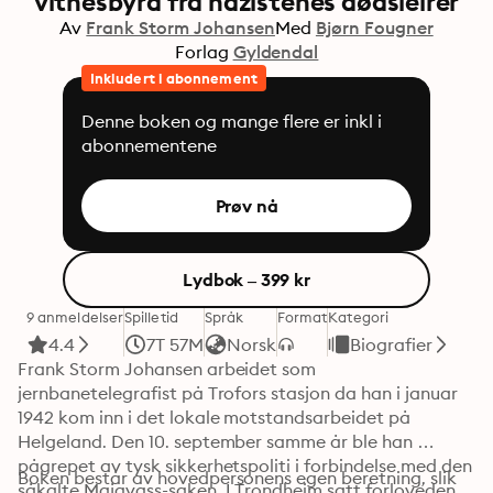
vitnesbyrd fra nazistenes dødsleirer
Av
Frank Storm Johansen
Med
Bjørn Fougner
Forlag
Gyldendal
Inkludert i abonnement
Denne boken og mange flere er inkl i
abonnementene
Prøv nå
Lydbok – 399 kr
9 anmeldelser
Spilletid
Språk
Format
Kategori
4.4
7T 57M
Norsk
Biografier
Frank Storm Johansen arbeidet som 
jernbanetelegrafist på Trofors stasjon da han i januar 
1942 kom inn i det lokale motstandsarbeidet på 
Helgeland. Den 10. september samme år ble han 
pågrepet av tysk sikkerhetspoliti i forbindelse med den 
Boken består av hovedpersonens egen beretning, slik 
såkalte Majavass-saken. I Trondheim satt forloveden 