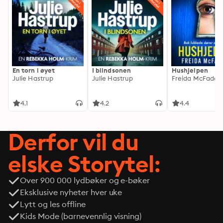
En torn i øyet
I blindsonen
Hushjelpen
Julie Hastrup
Julie Hastrup
Freida McFadde
4.1
4.2
4.4
Derfor vil du
elske Storytel:
Over 900 000 lydbøker og e-bøker
Eksklusive nyheter hver uke
Lytt og les offline
Kids Mode (barnevennlig visning)