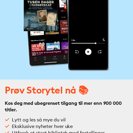
Prøv Storytel nå 📚
Kos deg med ubegrenset tilgang til mer enn 900 000
titler.
Lytt og les så mye du vil
Eksklusive nyheter hver uke
Utforsk et stort bibliotek med fortellinger