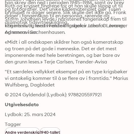
han skrev den ned i perioden 1945–1986, samt av brev 
Ruth og krysset fingrene for at han skulle slippe ut til 
og fotografier. Det unike kildematerialet gjør Tusen 
bryllupet ni dager senere. Slik skulle det ikke gå. Frank 
dager i fangenskap til en personlig, rørende og 
Storm Johansen levde i nazistenes fangenskap frem til 
dramatisk tidsvitneskildring.
krigens slutt, først i Falstad fangeleir utenfor Levanger 
«En intens og medrivende krigsbok.» Johan O. Jensen, 
og senere i Sachsenhausen.
Adresseavisen
«Midt i all ondskapen skildrer han også kameratskap 
og troen på det gode i menneske. Det er det mest 
imponerende med hele beretningen, og bør bare av 
den grunn leses.» Terje Carlsen, Trønder-Avisa
"Et særdeles vellykket eksempel på en type krigsbøker 
vi antakelig kommer til å se flere av i framtida." Marius 
Wulfsberg, Dagbladet
© 2024 Gyldendal (Lydbok): 9788205597921
Utgivelsesdato
Lydbok: 25. mars 2024
Tagger
Andre verdenskrig
1940-tallet