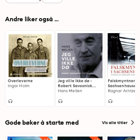
Andre liker også ...
Overleverne
Jeg ville ikke dø -
Falskmyntner i
Ingar Holm
Robert Savosnick
Sachsenhausen
forteller
Hans Melien
hvordan en nors
overlevde Holo
Gode bøker å starte med
Vis alle titler