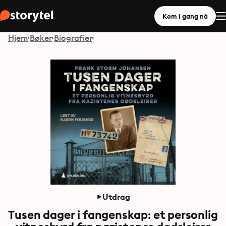
Kom i gang nå
Hjem
Bøker
Biografier
Utdrag
Tusen dager i fangenskap: et personlig