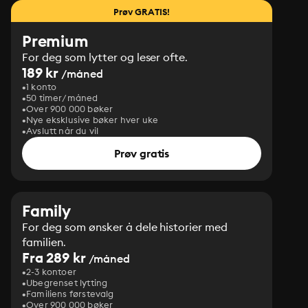
Prøv GRATIS!
Premium
For deg som lytter og leser ofte.
189 kr
/måned
1 konto
50 timer/måned
Over 900 000 bøker
Nye eksklusive bøker hver uke
Avslutt når du vil
Prøv gratis
Family
For deg som ønsker å dele historier med
familien.
Fra 289 kr
/måned
2-3 kontoer
Ubegrenset lytting
Familiens førstevalg
Over 900 000 bøker