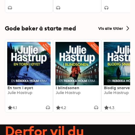
medløpere
Gode bøker å starte med
Vis alle titler
En torn i øyet
I blindsonen
Blodig snarvei
Julie Hastrup
Julie Hastrup
Julie Hastrup
4.1
4.2
4.3
Derfor vil du