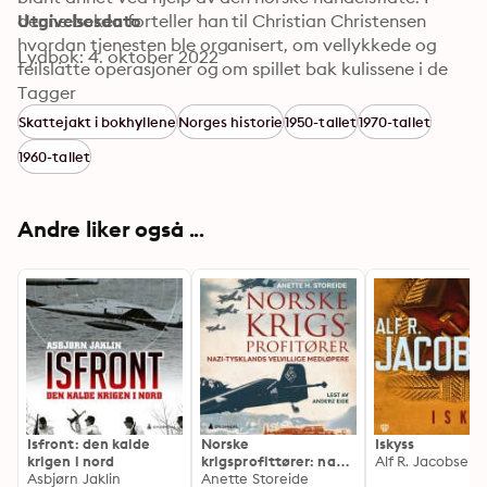
denne boken forteller han til Christian Christensen 
Utgivelsesdato
hvordan tjenesten ble organisert, om vellykkede og 
Lydbok: 4. oktober 2022
feil­slåtte operasjoner og om spillet bak kulissene i de 
aller best hemmeligholdte deler av norsk 
Tagger
etterretningsvirksomhet.
Skattejakt i bokhyllene
Norges historie
1950-tallet
1970-tallet
1960-tallet
Andre liker også ...
Isfront: den kalde
Norske
Iskyss
krigen i nord
krigsprofittører: nazi-
Alf R. Jacobsen
Asbjørn Jaklin
Tysklands velvillige
Anette Storeide