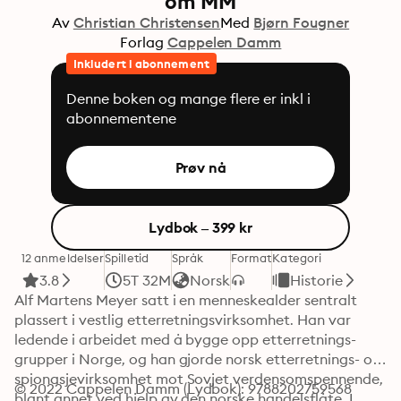
om MM
Av
Christian Christensen
Med
Bjørn Fougner
Forlag
Cappelen Damm
Inkludert i abonnement
Denne boken og mange flere er inkl i
abonnementene
Prøv nå
Lydbok – 399 kr
12 anmeldelser
Spilletid
Språk
Format
Kategori
3.8
5T 32M
Norsk
Historie
Alf Martens Meyer satt i en menneskealder sentralt 
plassert i vestlig etterretningsvirksomhet. Han var 
ledende i arbeidet med å bygge opp etterretnings­
grupper i Norge, og han gjorde norsk etterretnings- og 
spionasjevirksomhet mot Sovjet verdensomspennende, 
© 2022 Cappelen Damm (Lydbok): 9788202759568
blant annet ved hjelp av den norske handelsflåte. I 