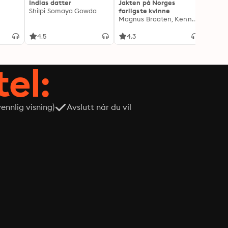
Indias datter
Jakten på Norges
Jeg o
Shilpi Somaya Gowda
farligste kvinne
- Blan
Magnus Braaten, Kenneth Fossheim
Oddva
4.5
4.3
4.6
tel:
nnlig visning)
Avslutt når du vil