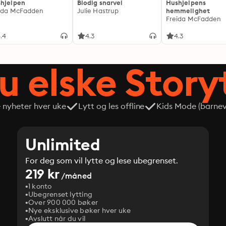
hjelpen
Blodig snarvei
Hushjelpens
ida McFadden
Julie Hastrup
hemmelighet
Freida McFadden
.4
4.3
4.3
du elske Story
e nyheter hver uke
Lytt og les offline
Kids Mode (barneve
Unlimited
For deg som vil lytte og lese ubegrenset.
219 kr
/måned
1 konto
Ubegrenset lytting
Over 900 000 bøker
Nye eksklusive bøker hver uke
Avslutt når du vil