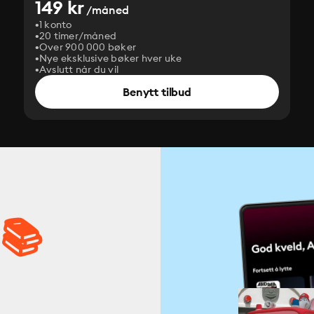
149 kr
/måned
1 konto
20 timer/måned
Over 900 000 bøker
Nye eksklusive bøker hver uke
Avslutt når du vil
Benytt tilbud
 📚