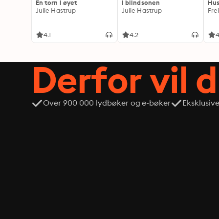
En torn i øyet
I blindsonen
Hus
Julie Hastrup
Julie Hastrup
Fre
4.1
4.2
4
Derfor vil 
Over 900 000 lydbøker og e-bøker
Eksklusiv