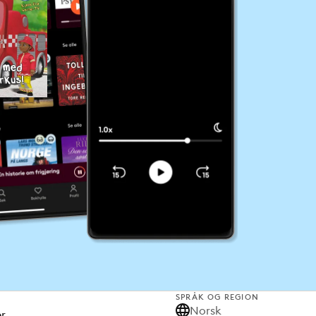
SPRÅK OG REGION
Norsk
er