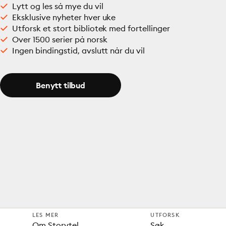
Lytt og les så mye du vil
Eksklusive nyheter hver uke
Utforsk et stort bibliotek med fortellinger
Over 1500 serier på norsk
Ingen bindingstid, avslutt når du vil
Benytt tilbud
LES MER
UTFORSK
Om Storytel
Søk