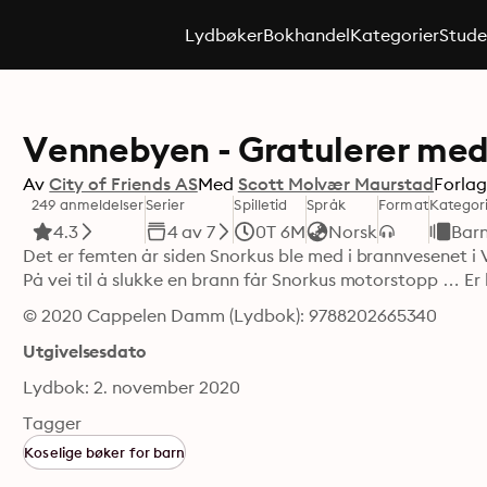
Lydbøker
Bokhandel
Kategorier
Stude
Vennebyen - Gratulerer med
Av
City of Friends AS
Med
Scott Molvær Maurstad
Forla
249 anmeldelser
Serier
Spilletid
Språk
Format
Kategor
4.3
4 av 7
0T 6M
Norsk
Bar
Det er femten år siden Snorkus ble med i brannvesenet i
På vei til å slukke en brann får Snorkus motorstopp … Er 
© 2020 Cappelen Damm (Lydbok): 9788202665340
Utgivelsesdato
Lydbok: 2. november 2020
Tagger
Koselige bøker for barn