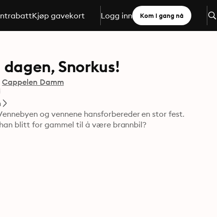
ntrabatt
Kjøp gavekort
Logg inn
Kom i gang nå
 dagen, Snorkus!
g
Cappelen Damm
i
n
 Vennebyen og vennene hansforbereder en stor fest. 
han blitt for gammel til å være brannbil?