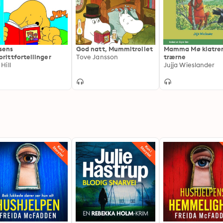
sens
God natt, Mummitrollet
Mamma Mø klatrer
orittfortellinger
Tove Jansson
trærne
 Hill
Jujja Wieslander