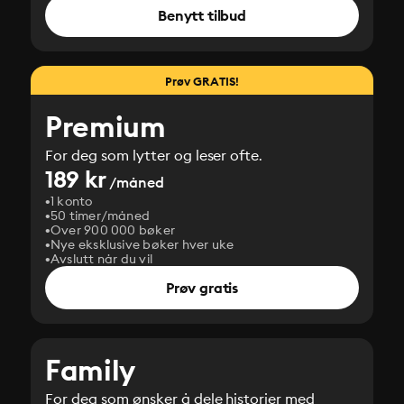
Benytt tilbud
Prøv GRATIS!
Premium
For deg som lytter og leser ofte.
189 kr
/måned
1 konto
50 timer/måned
Over 900 000 bøker
Nye eksklusive bøker hver uke
Avslutt når du vil
Prøv gratis
Family
For deg som ønsker å dele historier med