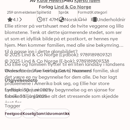
Av
Kate Hewitt
Med
Kjersti Idem
Forlag
Lind & Co Norge
259 anmeldelser
Spilletid
Språk
Format
Kategori
4.1
8T 47M
Norsk
Underholdning
Ellie stirrer på vertshuset med de hvite veggene og lilla 
blomstene. Tenk at dette sjarmerende stedet, som ser 
ut som et idyllisk bilde på et postkort, er hennes nye 
hjem. Men kommer familien, med alle sine bekymringer, 
til å passe inn i dette glansbildet?

© 2025 Lind & Co Norge (Lydbok): 9789189809321
© 2025 Lind & Co Norge (E-bok): 9789189809338
Da Ellie og familien flytter til en liten landsby i landsens 
Wales for å drive vertshuset til mannens familie, skal 
Oversettere: Ase Feiring Cave, Nuanxed
det være en ny begynnelse for dem alle. De har lagt 
Utgivelsesdato
problemene i Amerika bak seg, og Ellie har store 
forhåpninger om en ny begynnelse og en sjanse for 
Lydbok: 30. juni 2025
familien til å glemme alt det stressende som skjedde 
E-bok: 30. juni 2025
året før.

Tagger
Feelgood
Koselig
Samtidsromantikk
Men da de kommer frem, innser Ellie at alt er i langt 
dårligere forfatning enn hun hadde trodd. Og mens 
mannen, Matthew, tar fatt på oppussingen før gjestene 