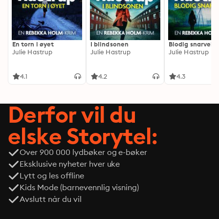
En torn i øyet
I blindsonen
Blodig snarvei
Julie Hastrup
Julie Hastrup
Julie Hastrup
4.1
4.2
4.3
Derfor vil du
elske Storytel:
Over 900 000 lydbøker og e-bøker
Eksklusive nyheter hver uke
Lytt og les offline
Kids Mode (barnevennlig visning)
Avslutt når du vil