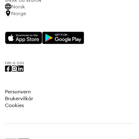
SPRÅK OG REGION
Norsk
Norge
FØLG OSS
Personvern
Brukervilkår
Cookies