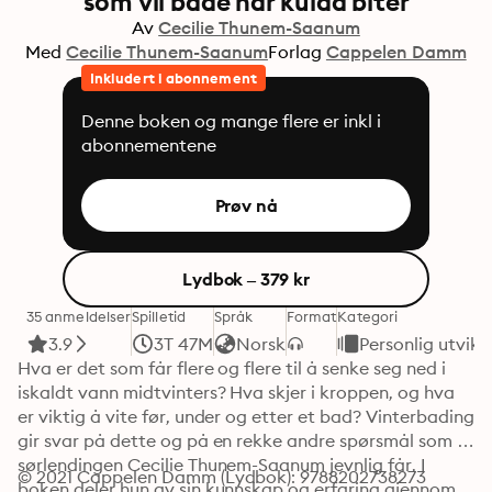
som vil bade når kulda biter
Av
Cecilie Thunem-Saanum
Med
Cecilie Thunem-Saanum
Forlag
Cappelen Damm
Inkludert i abonnement
Denne boken og mange flere er inkl i
abonnementene
Prøv nå
Lydbok – 379 kr
35 anmeldelser
Spilletid
Språk
Format
Kategori
3.9
3T 47M
Norsk
Personlig utvikl
Hva er det som får flere og flere til å senke seg ned i 
iskaldt vann midtvinters? Hva skjer i kroppen, og hva 
er viktig å vite før, under og etter et bad? Vinterbading 
gir svar på dette og på en rekke andre spørsmål som 
sørlendingen Cecilie Thunem-Saanum jevnlig får. I 
© 2021 Cappelen Damm (Lydbok): 9788202738273
boken deler hun av sin kunnskap og erfaring gjennom 