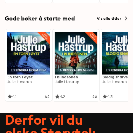
Gode bøker å starte med
Vis alle titler
En torn i øyet
I blindsonen
Blodig snarvei
Julie Hastrup
Julie Hastrup
Julie Hastrup
4.1
4.2
4.3
Derfor vil du
elske Storytel: