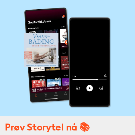
Prøv Storytel nå 📚