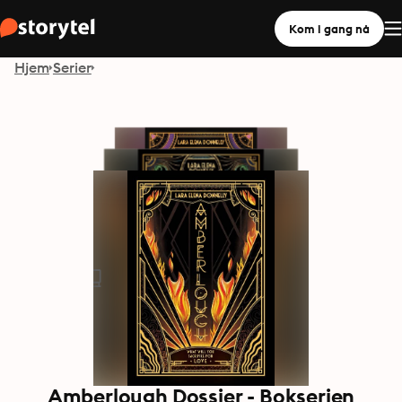
Kom i gang nå
Hjem
Serier
Amberlough Dossier - Bokserien