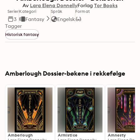
Av
Lara Elena Donnelly
Forlag
Tor Books
Serier
Kategori
Språk
Format
3
Fantasy
Engelsk
Tagger
Historisk fantasy
Amberlough Dossier-bøkene i rekkefølge
Amberlough
Armistice
Amnesty