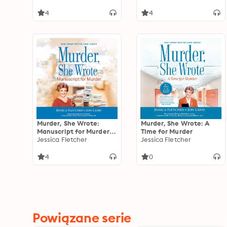
4
4
Murder, She Wrote:
Murder, She Wrote: A
Manuscript for Murder:
Time for Murder
Manuscript for Murder
Jessica Fletcher
Jessica Fletcher
4
0
Powiązane serie