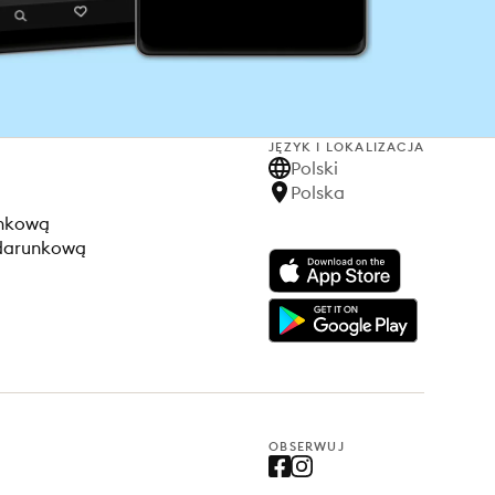
JĘZYK I LOKALIZACJA
Polski
Polska
unkową
odarunkową
OBSERWUJ