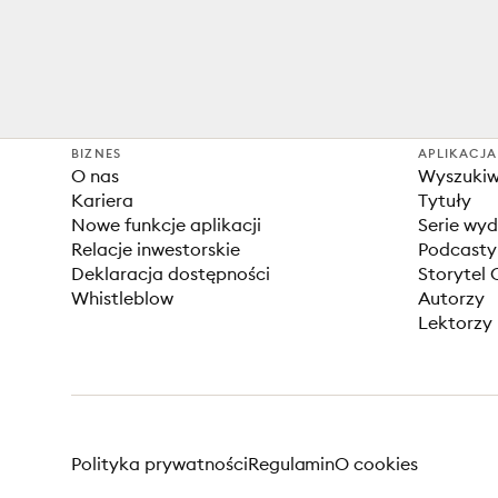
BIZNES
APLIKACJA
O nas
Wyszuki
Kariera
Tytuły
Nowe funkcje aplikacji
Serie wy
Relacje inwestorskie
Podcasty
Deklaracja dostępności
Storytel 
Whistleblow
Autorzy
Lektorzy
Polityka prywatności
Regulamin
O cookies