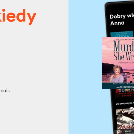
kiedy
inals