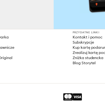
PRZYDATNE LINKI
warka
Kontakt i pomoc
Subskrypcje
dawnicze
Kup kartę podar
Zrealizuj kartę p
Original
Zniżka studencka
Blog Storytel