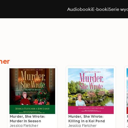
Audiobooki
E-booki
Serie wy
her
Murder, She Wrote:
Murder, She Wrote:
Murder In Season
Killing in a Koi Pond
Jessica Fletcher
Jessica Fletcher