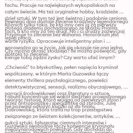
fachu. Pracuje na największych wykopaliskach na 
całym świecie. Ma też oryginalne hobby, kradzieże 
dzieł sztuki. W tym też jest świetna i podobnie ceniona. 
Pewnego dnia dostaje zlecenie kradzieży legendarnego 
Różnica tylko taka, że kto inny ceni ją za pierwszy 
złotego diademu pochodzącego ze skarbu Priama. 
fach, a kto inny za ten drugi. No i ci drudzy zazwyczaj 
Przyjmuje to zlecenie bez wahania. Honorarium jest 
lepiej płacą. 
warte ryzyka. Opracowuje inteligentny plan i 
wprowadza go w życie. Jak się okazuje nie ona jedna 
Czy można okraść złodzieja? Ile można poświęcić, gdy 
dostała to zlecenie. 
kieruje tobą żądza zysku? Czy warto ufać innym?
„Chciwość” to błyskotliwy, pełen napięcia kryminał 
współczesny, w którym Marta Guzowska łączy 
elementy thrillera psychologicznego, powieści 
detektywistycznej, sensacji, realizmu obyczajowego, 
narracji środowiskowej oraz literatury o sztuce, 
Fabuła koncentruje się wokół śledztwa prowadzonego 
tworząc historię, która wciąga od pierwszych stron i 
przez antropolożkę i specjalistkę od zbrodni, Julię 
nie pozwala odłożyć książki aż do finału.
Dobrowolską, która trafia na trop przestępstwa 
związanego ze światem kolekcjonerów, antyków, 
aukcji sztuki, fałszerstw, ciemnych interesów i 
Guzowska swobodnie łączy konwencje kryminału 
międzynarodowych powiązań. Gdy dochodzi do 
policyjnego, thrillera psychologicznego, powieści 