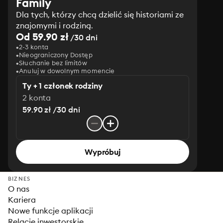
Family
Dla tych, którzy chcą dzielić się historiami ze
znajomymi i rodziną.
Od 59.90 zł
/30 dni
2-3 konta
Nieograniczony Dostęp
Słuchanie bez limitów
Anuluj w dowolnym momencie
Ty + 1 członek rodziny
2 konta
59.90 zł /30 dni
Wypróbuj
BIZNES
O nas
Kariera
Nowe funkcje aplikacji
Relacje inwestorskie