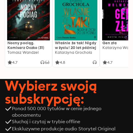
Nocny pociąg.
Właśnie że tak! Nigdy
Gen zła
Komisarz Oczko (31)
w życiu! 20 lat później
Katarzyna Wolw
Tomasz Wandzel
Katarzyna Grochola
4.7
4.8
4.7
Wybierz swoją
subskrypcję:
Ponad 500 000 tytułów w cenie jednego
abonamentu
Słuchaj i czytaj w trybie offline
Ekskluzywne produkcje audio Storytel Original