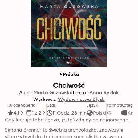
Próbka
Chciwość
Autor
Marta Guzowska
Lektor
Anna Ryźlak
Wydawca
Wydawnictwo Błysk
101 ocena
Seria
Czas
Język
Format
Kategor
4.1
1 z 2
11 Godz. 28 min
Polski
Krym
Gdy kieruje tobą żądza, jesteś zdolny do najgorszego. 
Simona Brenner to świetna archeolożka, znawczyni 
starożytnych kultur i ceniona specjalistka w swoim 