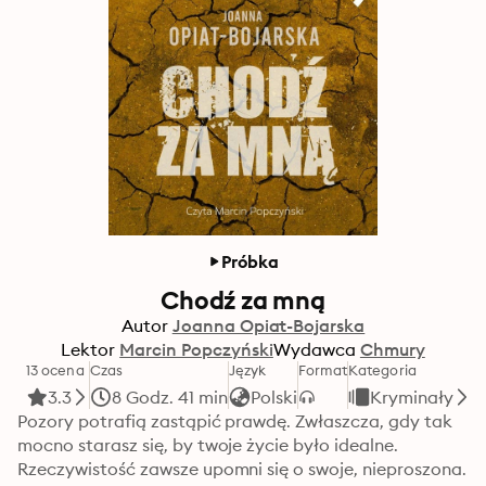
Próbka
Chodź za mną
Autor
Joanna Opiat-Bojarska
Lektor
Marcin Popczyński
Wydawca
Chmury
13 ocena
Czas
Język
Format
Kategoria
3.3
8 Godz. 41 min
Polski
Kryminały
Pozory potrafią zastąpić prawdę. Zwłaszcza, gdy tak 
mocno starasz się, by twoje życie było idealne. 
Rzeczywistość zawsze upomni się o swoje, nieproszona. 