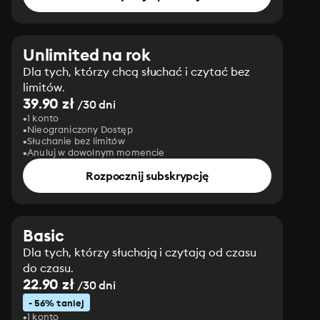
Unlimited na rok
Dla tych, którzy chcą słuchać i czytać bez
limitów.
39.90 zł
/30 dni
1 konto
Nieograniczony Dostęp
Słuchanie bez limitów
Anuluj w dowolnym momencie
Rozpocznij subskrypcję
Basic
Dla tych, którzy słuchają i czytają od czasu
do czasu.
22.90 zł
/30 dni
- 56% taniej
1 konto