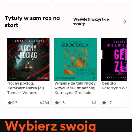
Tytuły w sam raz na
Wyświetl wszystkie
start
tytuły
Nocny pociąg.
Właśnie że tak! Nigdy
Gen zła
Komisarz Oczko (31)
w życiu! 20 lat później
Katarzyna Wolw
Tomasz Wandzel
Katarzyna Grochola
4.7
4.8
4.7
Wybierz swoją