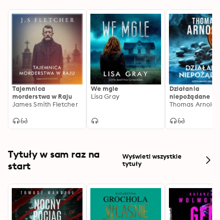
Tajemnica
We mgle
Działania
morderstwa w Raju
Lisa Gray
niepożądane
James Smith Fletcher
Thomas Arnold
Tytuły w sam raz na
Wyświetl wszystkie
start
tytuły