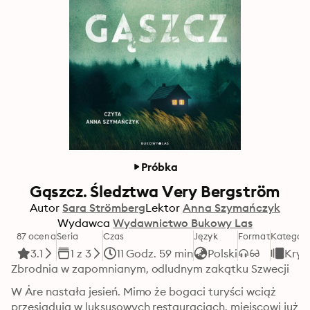
Próbka
Gąszcz. Śledztwa Very Bergström
Autor
Sara Strömberg
Lektor
Anna Szymańczyk
Wydawca
Wydawnictwo Bukowy Las
87 ocena
Seria
Czas
Język
Format
Kategori
3.1
1 z 3
11 Godz. 59 min
Polski
Krym
Zbrodnia w zapomnianym, odludnym zakątku Szwecji
W Åre nastała jesień. Mimo że bogaci turyści wciąż 
przesiadują w luksusowych restauracjach, miejscowi już 