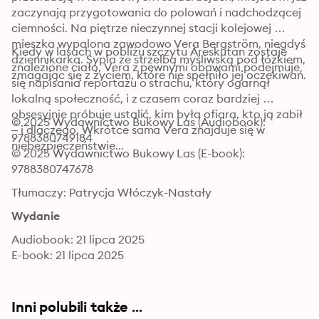
zaczynają przygotowania do polowań i nadchodzącej 
ciemności. Na piętrze nieczynnej stacji kolejowej 
mieszka wypalona zawodowo Vera Bergström, niegdyś 
Kiedy w lasach w pobliżu szczytu Åreskutan zostaje 
dziennikarka. Sypia ze strzelbą myśliwską pod łóżkiem, 
znalezione ciało, Vera z pewnymi obawami podejmuje 
zmagając się z życiem, które nie spełniło jej oczekiwań.
się napisania reportażu o strachu, który ogarnął 
lokalną społeczność, i z czasem coraz bardziej 
obsesyjnie próbuje ustalić, kim była ofiara, kto ją zabił 
© 2025 Wydawnictwo Bukowy Las (Audiobook): 
– i dlaczego. Wkrótce sama Vera znajduje się w 
9788380749184
niebezpieczeństwie...
© 2025 Wydawnictwo Bukowy Las (E-book): 
9788380747678
Tłumaczy: Patrycja Włóczyk-Nastały
Wydanie
Audiobook: 21 lipca 2025
E-book: 21 lipca 2025
Inni polubili także ...