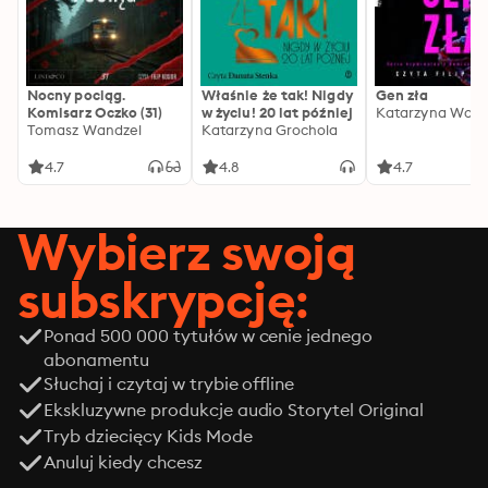
Nocny pociąg.
Właśnie że tak! Nigdy
Gen zła
Komisarz Oczko (31)
w życiu! 20 lat później
Katarzyna Wolw
Tomasz Wandzel
Katarzyna Grochola
4.7
4.8
4.7
Wybierz swoją
subskrypcję:
Ponad 500 000 tytułów w cenie jednego
abonamentu
Słuchaj i czytaj w trybie offline
Ekskluzywne produkcje audio Storytel Original
Tryb dziecięcy Kids Mode
Anuluj kiedy chcesz