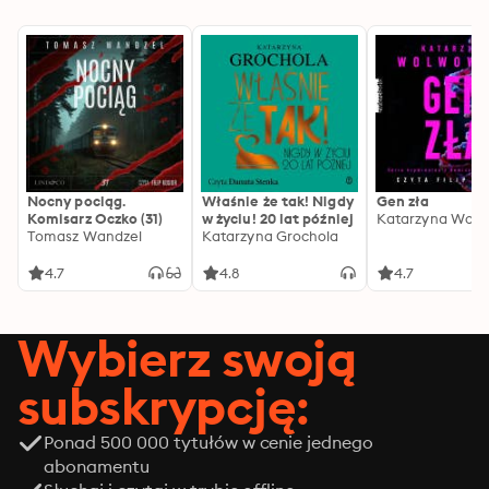
Nocny pociąg.
Właśnie że tak! Nigdy
Gen zła
Komisarz Oczko (31)
w życiu! 20 lat później
Katarzyna Wolw
Tomasz Wandzel
Katarzyna Grochola
4.7
4.8
4.7
Wybierz swoją
subskrypcję:
Ponad 500 000 tytułów w cenie jednego
abonamentu