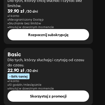
Dla tych, którzy chcą słuchać i czytać bez
limitów.
39.90 zł
/30 dni
1 konto
Nieograniczony Dostęp
Słuchanie bez limitów
Anuluj w dowolnym momencie
Rozpocznij subskrypcję
Basic
Dla tych, którzy słuchają i czytają od czasu
do czasu.
22.90 zł
/30 dni
- 56% taniej
1 konto
10 godzin/miesięcznie
Anuluj w dowolnym momencie
Skorzystaj z promocji