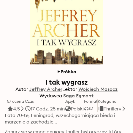
Próbka
I tak wygrasz
Autor
Jeffrey Archer
Lektor
Wojciech Masacz
Wydawca
Saga Egmont
57 ocena
Czas
Język
Format
Kategoria
4.5
17 Godz. 25 min
Polski
Thrillery
Lata 70-te, Leningrad, wszechogarniająca bieda i 
marzenie o zachodzie...
Zanurz się w emocjonujący thriller historyczny, który 