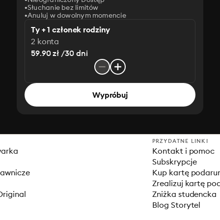
Słuchanie bez limitów
Anuluj w dowolnym momencie
Ty + 1 członek rodziny
2 konta
59.90 zł /30 dni
Wypróbuj
PRZYDATNE LINKI
warka
Kontakt i pomoc
Subskrypcje
dawnicze
Kup kartę podar
Zrealizuj kartę p
Original
Zniżka studencka
Blog Storytel