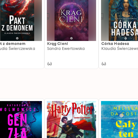
t z demonem
Krąg Cieni
Córka Hadesa
udia Świerczewska
Sandra Ewertowska
Klaudia Świerczew