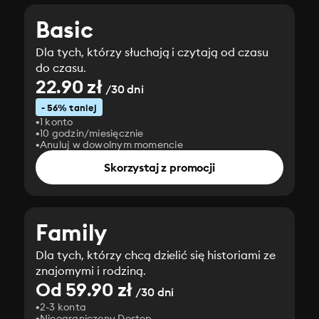
Basic
Dla tych, którzy słuchają i czytają od czasu
do czasu.
22.90 zł
/30 dni
- 56% taniej
1 konto
10 godzin/miesięcznie
Anuluj w dowolnym momencie
Skorzystaj z promocji
Family
Dla tych, którzy chcą dzielić się historiami ze
znajomymi i rodziną.
Od 59.90 zł
/30 dni
2-3 konta
Nieograniczony Dostęp