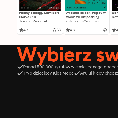
Nocny pociąg. Komisarz
Właśnie że tak! Nigdy w
Gen
Oczko (31)
życiu! 20 lat później
Kat
Tomasz Wandzel
Katarzyna Grochola
4.7
4.8
4
Wybierz sw
Ponad 500 000 tytułów w cenie jednego abon
Tryb dziecięcy Kids Mode
Anuluj kiedy chces