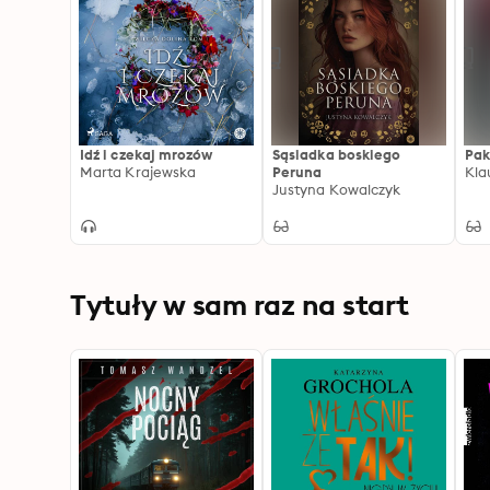
Idź i czekaj mrozów
Sąsiadka boskiego
Pak
Marta Krajewska
Peruna
Kla
Justyna Kowalczyk
Tytuły w sam raz na start