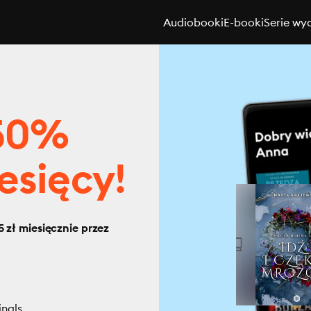
Audiobooki
E-booki
Serie wy
 50%
esięcy!
 zł miesięcznie przez
inals