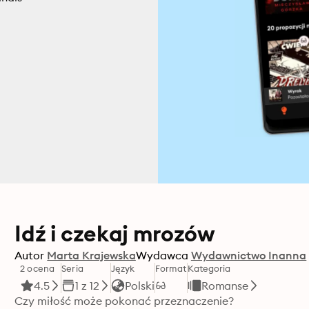
Idź i czekaj mrozów
Autor
Marta Krajewska
Wydawca
Wydawnictwo Inanna
2 ocena
Seria
Język
Format
Kategoria
4.5
1 z 12
Polski
Romanse
Czy miłość może pokonać przeznaczenie?