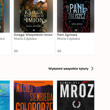
Księga Wszystkich Imion
Pani Zgliszcz
Malac
ska
Maria Zdybska
Maria Zdybska
Aleks
Wyświetl wszystkie tytuły