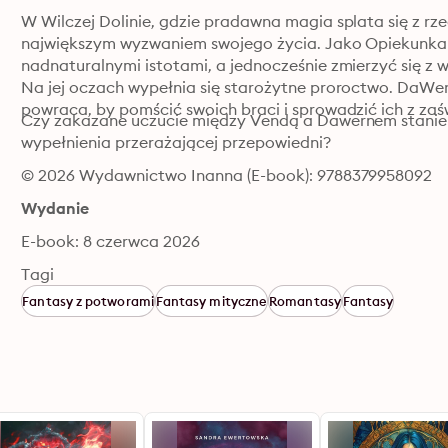
W Wilczej Dolinie, gdzie pradawna magia splata się z rz
największym wyzwaniem swojego życia. Jako Opiekunka 
nadnaturalnymi istotami, a jednocześnie zmierzyć się z w
Na jej oczach wypełnia się starożytne proroctwo. DaWer
powraca, by pomścić swoich braci i sprowadzić ich z za
Czy zakazane uczucie między Vendą a Dawernem stanie 
wypełnienia przerażającej przepowiedni?
© 2026 Wydawnictwo Inanna (E-book): 9788379958092
Wydanie
E-book: 8 czerwca 2026
Tagi
Fantasy z potworami
Fantasy mityczne
Romantasy
Fantasy