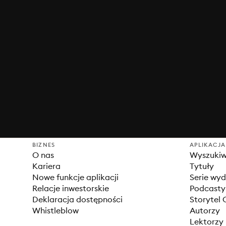
BIZNES
APLIKACJA
O nas
Wyszuki
Kariera
Tytuły
Nowe funkcje aplikacji
Serie wy
Relacje inwestorskie
Podcasty
Deklaracja dostępności
Storytel 
Whistleblow
Autorzy
Lektorzy