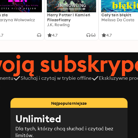
 zła
Harry Potter i Kamień
Cały ten błękit
arzyna Wolwowicz
Filozoficzny
Melissa Da Costa
J.K. Rowling
.7
4.7
4.7
oją subskrypc
amentu
Słuchaj i czytaj w trybie offline
Ekskluzywne prod
z
Najpopularniejsze
Unlimited
Dla tych, którzy chcą słuchać i czytać bez
limitów.