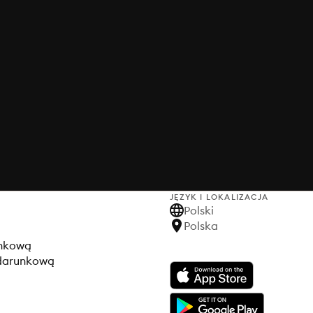
JĘZYK I LOKALIZACJA
Polski
Polska
unkową
odarunkową