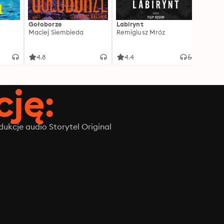
Gołoborze
Labirynt
Harry
Maciej Siembieda
Remigiusz Mróz
Tajem
J.K. R
4.8
4.4
4.8
ję:
ukcje audio Storytel Original