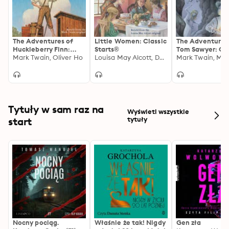
The Adventures of
Little Women: Classic
The Adventures
Huckleberry Finn:
Starts®
Tom Sawyer: Cla
Classic Starts®
Mark Twain, Oliver Ho
Louisa May Alcott, Deanna McFadden
Starts®
Tytuły w sam raz na
Wyświetl wszystkie
start
tytuły
Nocny pociąg.
Właśnie że tak! Nigdy
Gen zła