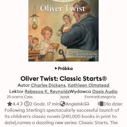
Próbka
Oliver Twist: Classic Starts®
Autor
Charles Dickens
Kathleen Olmstead
Lektor
Rebecca K. Reynolds
Wydawca
Oasis Audio
25 ocena
Czas
Język
Format
Kategoria
4.4
2 Godz. 17 min
Angielski
Dla dzieci
Following Sterling's spectacularly successful launch of 
its children's classic novels (240,000 books in print to 
date),comes a dazzling new series: Classic Starts. The 