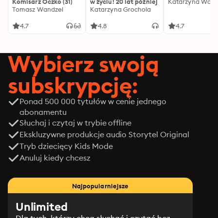
Komisarz Oczko (31)
w życiu! 20 lat później
Katarzyna Wolw
Tomasz Wandzel
Katarzyna Grochola
4.7
4.8
4.7
Wybierz swoją
subskrypcję:
Ponad 500 000 tytułów w cenie jednego
abonamentu
Słuchaj i czytaj w trybie offline
Ekskluzywne produkcje audio Storytel Original
Tryb dziecięcy Kids Mode
Anuluj kiedy chcesz
Najpopularniejsze
Unlimited