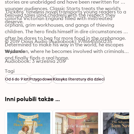
stories are unabridged and have been rewritten for 
younger audiences. Classic Starts treats the world's 
 Dickens’ timeless novel transports young readers to a 
beloved tales (and children) with the respect they 
colorful Victorian England filled with mistreated 
deserve.
orphans, grim workhouses, and gangs of thieving 
children. The hero finds himself in dire circumstances 
after he dares to beg for more food in the orphanage. 
© 2019 Oasis Audio (Audiobook): 9781645550235
Determined to make his way in the world, he escapes 
to London, where he becomes involved with criminals…
Wydanie
and finally finds a real home.
Audiobook: 3 września 2019
Tagi
Od 6 do 9 lat
Przygodowe
Klasyka literatury dla dzieci
Inni polubili także ...