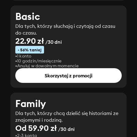
Basic
Dla tych, którzy słuchają i czytają od czasu
do czasu.
22.90 zł
/30 dni
- 56% taniej
1 konto
10 godzin/miesięcznie
Anuluj w dowolnym momencie
Skorzystaj z promocji
Family
Dla tych, którzy chcą dzielić się historiami ze
znajomymi i rodziną.
Od 59.90 zł
/30 dni
2-3 konta