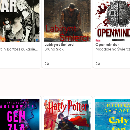
Labirynt Śmierci
Openminder
Marcin Bartosz Łukasiewicz
Bruno Siak