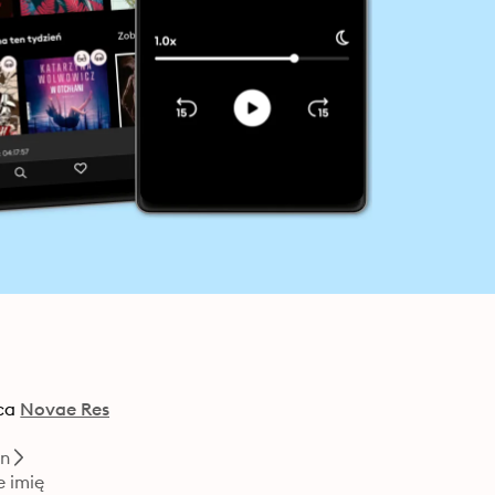
ca
Novae Res
on
e imię