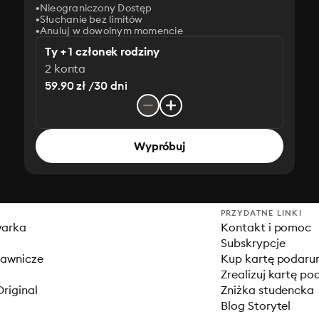
Nieograniczony Dostęp
Słuchanie bez limitów
Anuluj w dowolnym momencie
Ty + 1 członek rodziny
2 konta
59.90 zł /30 dni
Wypróbuj
PRZYDATNE LINKI
warka
Kontakt i pomoc
Subskrypcje
dawnicze
Kup kartę podar
Zrealizuj kartę p
Original
Zniżka studencka
Blog Storytel