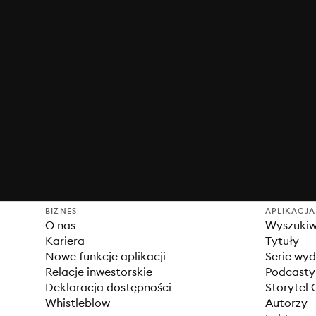
BIZNES
APLIKACJA
O nas
Wyszuki
Kariera
Tytuły
Nowe funkcje aplikacji
Serie wy
Relacje inwestorskie
Podcasty
Deklaracja dostępności
Storytel 
Whistleblow
Autorzy