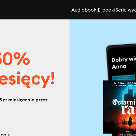
Audiobooki
E-booki
Serie wy
 50%
esięcy!
 zł miesięcznie przez
inals