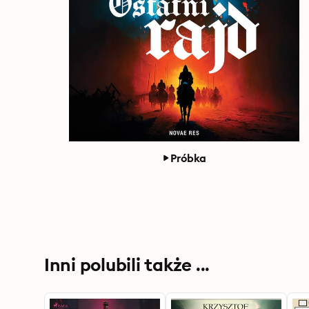
Próbka
Inni polubili także ...