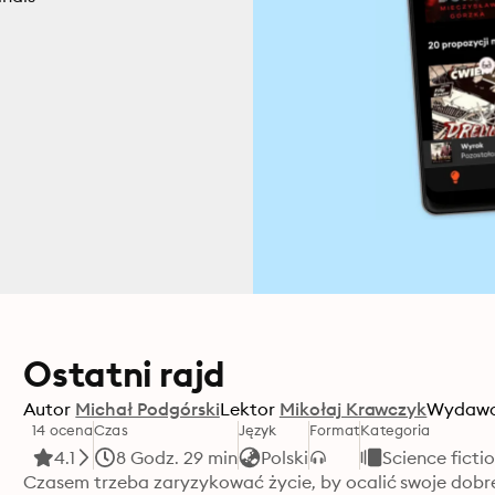
Ostatni rajd
Autor
Michał Podgórski
Lektor
Mikołaj Krawczyk
Wydaw
14 ocena
Czas
Język
Format
Kategoria
4.1
8 Godz. 29 min
Polski
Science ficti
Czasem trzeba zaryzykować życie, by ocalić swoje dobr