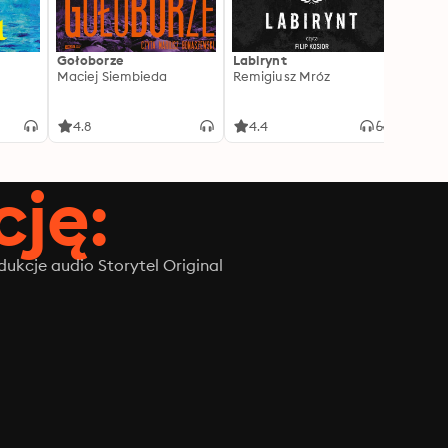
Gołoborze
Labirynt
Harry
Maciej Siembieda
Remigiusz Mróz
Tajem
J.K. R
4.8
4.4
4.8
ję:
ukcje audio Storytel Original