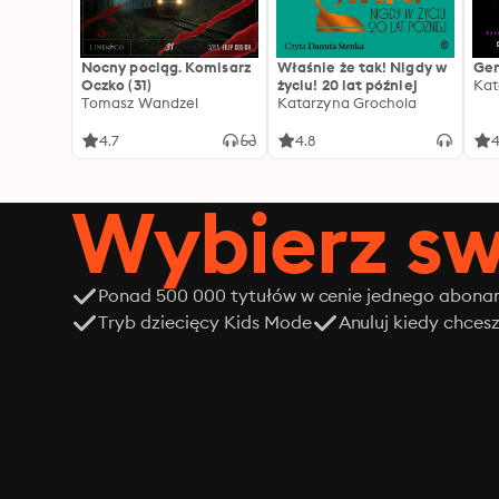
Nocny pociąg. Komisarz
Właśnie że tak! Nigdy w
Gen
Oczko (31)
życiu! 20 lat później
Kat
Tomasz Wandzel
Katarzyna Grochola
4.7
4.8
4
Wybierz sw
Ponad 500 000 tytułów w cenie jednego abon
Tryb dziecięcy Kids Mode
Anuluj kiedy chces