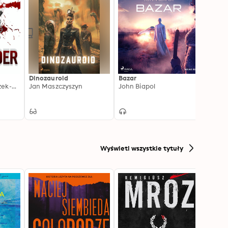
Dinozauroid
Bazar
Antar
Magdalena Świerczek-Gryboś
Jan Maszczyszyn
John Biapol
A.J.A.
Wyświetl wszystkie tytuły