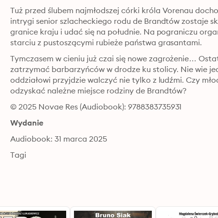
Tuż przed ślubem najmłodszej córki króla Vorenau docho
intrygi senior szlacheckiego rodu de Brandtów zostaje sk
granice kraju i udać się na południe. Na pograniczu orga
starciu z pustoszącymi rubieże państwa grasantami.
Tymczasem w cieniu już czai się nowe zagrożenie… Ostat
zatrzymać barbarzyńców w drodze ku stolicy. Nie wie jedn
oddziałowi przyjdzie walczyć nie tylko z ludźmi. Czy mł
odzyskać należne miejsce rodziny de Brandtów?
© 2025 Novae Res (Audiobook): 9788383735931
Wydanie
Audiobook: 31 marca 2025
Tagi