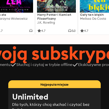
 zła
Harry Potter i Kamień
Cały ten błękit
arzyna Wolwowicz
Filozoficzny
Melissa Da Costa
J.K. Rowling
.7
4.7
4.7
oją subskrypc
amentu
Słuchaj i czytaj w trybie offline
Ekskluzywne prod
z
Najpopularniejsze
Unlimited
Dla tych, którzy chcą słuchać i czytać bez