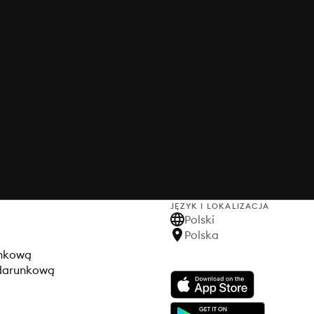
JĘZYK I LOKALIZACJA
Polski
Polska
unkową
odarunkową