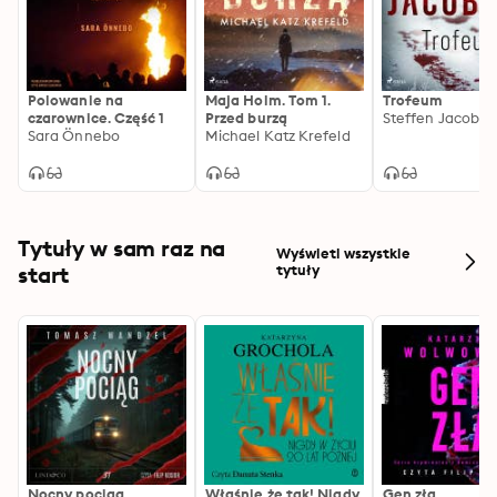
Polowanie na
Maja Holm. Tom 1.
Trofeum
czarownice. Część 1
Przed burzą
Steffen Jacobse
Sara Önnebo
Michael Katz Krefeld
Tytuły w sam raz na
Wyświetl wszystkie
start
tytuły
Nocny pociąg.
Właśnie że tak! Nigdy
Gen zła