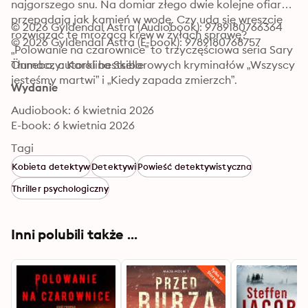
najgorszego snu. Na domiar złego dwie kolejne ofiary 
przepadają jak kamień w wodę. Czy uda się wreszcie 
© 2026 Gyldendal Astra (Audiobook): 9789180766364
rozwiązać tę mrożącą krew w żyłach sprawę?

© 2026 Gyldendal Astra (E-book): 9789180768757
„Polowanie na czarownice” to trzyczęściowa seria Sary 
Önnebo, autorki bestsellerowych kryminałów „Wszyscy 
Tłumaczy: Karolina Skiba
jesteśmy martwi” i „Kiedy zapada zmierzch”.
Wydanie
Audiobook: 6 kwietnia 2026
E-book: 6 kwietnia 2026
Tagi
Kobieta detektyw
Detektywi
Powieść detektywistyczna
Thriller psychologiczny
Inni polubili także ...