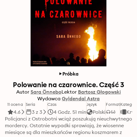
Próbka
Polowanie na czarownice. Część 3
Autor
Sara Önnebo
Lektor
Bartosz Głogowski
Wydawca
Gyldendal Astra
11 ocena
Seria
Czas
Język
Format
Kategor
4.6
3 z 3
4 Godz. 51 min
Polski
Krym
Policjanci z Ostrobotni wciąż poszukują nieuchwytnego 
mordercy. Ostatnie wypadki sprawiają, że wiosenne 
miesiące są dla mieszkańców regionu koszmarem z 