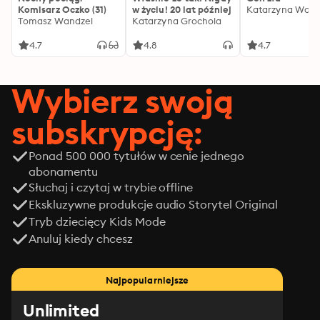
Komisarz Oczko (31)
w życiu! 20 lat później
Katarzyna Wolw
Tomasz Wandzel
Katarzyna Grochola
4.7
4.8
4.7
Wybierz swoją
subskrypcję:
Ponad 500 000 tytułów w cenie jednego
abonamentu
Słuchaj i czytaj w trybie offline
Ekskluzywne produkcje audio Storytel Original
Tryb dziecięcy Kids Mode
Anuluj kiedy chcesz
Najpopularniejsze
Unlimited