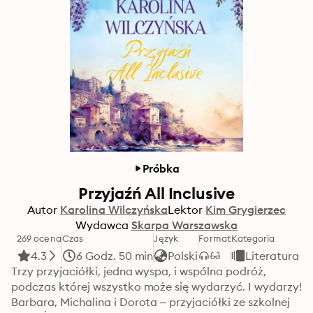
Próbka
Przyjaźń All Inclusive
Autor
Karolina Wilczyńska
Lektor
Kim Grygierzec
Wydawca
Skarpa Warszawska
269 ocena
Czas
Język
Format
Kategoria
4.3
6 Godz. 50 min
Polski
Literatura 
Trzy przyjaciółki, jedna wyspa, i wspólna podróż, 
podczas której wszystko może się wydarzyć. I wydarzy! 

Barbara, Michalina i Dorota – przyjaciółki ze szkolnej 