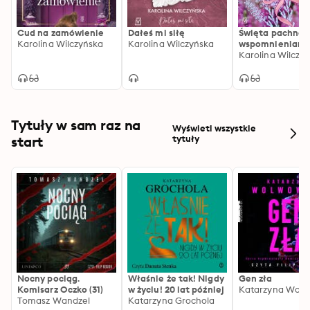
Cud na zamówienie
Dałeś mi siłę
Święta pachnąc
Karolina Wilczyńska
Karolina Wilczyńska
wspomnieniami
Karolina Wilczy
Tytuły w sam raz na
Wyświetl wszystkie
start
tytuły
Nocny pociąg.
Właśnie że tak! Nigdy
Gen zła
Komisarz Oczko (31)
w życiu! 20 lat później
Katarzyna Wolw
Tomasz Wandzel
Katarzyna Grochola