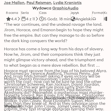
Joe Mallon
Paul Reisman
Lydia Kraniotis
Wydawca
GraphicAudio
8 ocena
Seria
Czas
Język
Format
Kate
4.4
4 z 11
5 Godz. 18 min
Angielski
F
"The war continues, and the undead ravage the land. 
Jirom, Horace, and Emanon begin to hope they might 
free the empire. But can they manage to do so before 
the dark king conquers the world?
Horace has come a long way from his days of slavery. 
Now he, Jirom, and their companions think they just 
might glimpse victory ahead, and the triumphant end 
to what began as a mere slave rebellion. But first 
Horace must recover from the loss of his beloved Alyra. 
Performed by Terence Aselford, Thomas Penny, Joe 
And Jirom finds himself asking if even victory will be 
Mallon, Shanta Parasuraman, Lydia Kraniotis, 
worth the cost--how can he be sure he and the other 
Christopher Scheeren, Ken Jackson, David Jourdan, 
winners of this war will rule more justly than the 
Scott McCormick, Bradley Smith, Paul Reisman, 
Akeshians did? Meanwhile, a mysterious mass murder-
Nanette Savard, Ren Kasey, Eric Messner, Christopher 
suicide in a temple in Thuum hints that they have more 
© 2021 GraphicAudio (Audiobook): 9781648816390
Walker, Evan Casey, Rose Elizabeth Supan, Mort 
foes than they knew of. And as they advance upon the 
Shelby, Michael John Casey, James Lewis, Richard 
Wydanie
capital, they find strange obstacles barring their way. 