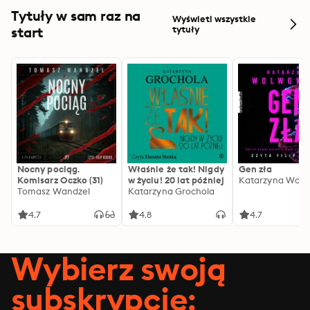
Tytuły w sam raz na
Wyświetl wszystkie
start
tytuły
Nocny pociąg.
Właśnie że tak! Nigdy
Gen zła
Komisarz Oczko (31)
w życiu! 20 lat później
Katarzyna Wolw
Tomasz Wandzel
Katarzyna Grochola
4.7
4.8
4.7
Wybierz swoją
subskrypcję: