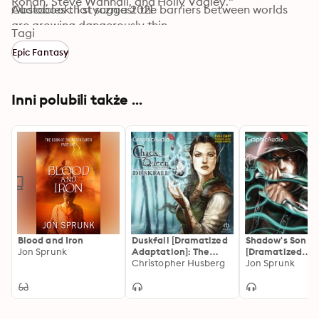
Rohan, Steve Wannall, and Holly Vagley."
Obstacles that suggest the barriers between worlds 
Audiobook: 1 stycznia 2021
are growing dangerously thin….
Tagi
Epic Fantasy
Inni polubili także ...
Blood and Iron
Duskfall [Dramatized
Shadow's Son
Jon Sprunk
Adaptation]: The
[Dramatized
Chaos Queen 1
Christopher Husberg
Adaptation]: S
Jon Sprunk
Saga 1