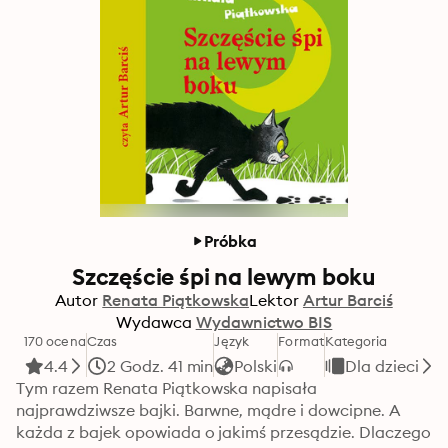
Próbka
Szczęście śpi na lewym boku
Autor
Renata Piątkowska
Lektor
Artur Barciś
Wydawca
Wydawnictwo BIS
170 ocena
Czas
Język
Format
Kategoria
4.4
2 Godz. 41 min
Polski
Dla dzieci
Tym razem Renata Piątkowska napisała 
najprawdziwsze bajki. Barwne, mądre i dowcipne. A 
każda z bajek opowiada o jakimś przesądzie. Dlaczego 