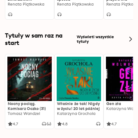
Renata Piątkowska
Renata Piątkowska
Renata Piątkow
Tytuły w sam raz na
Wyświetl wszystkie
start
tytuły
Nocny pociąg.
Właśnie że tak! Nigdy
Gen zła
Komisarz Oczko (31)
w życiu! 20 lat później
Katarzyna Wolw
Tomasz Wandzel
Katarzyna Grochola
4.7
4.8
4.7