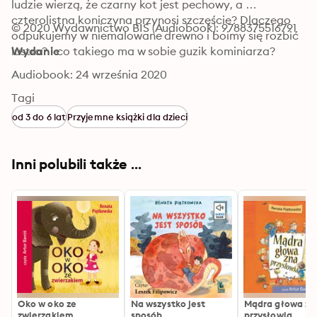
ludzie wierzą, że czarny kot jest pechowy, a 
czterolistna koniczyna przynosi szczęście? Dlaczego 
© 2020 Wydawnictwo BIS (Audiobook): 9788375516791
odpukujemy w niemalowane drewno i boimy się rozbić 
lustro? I co takiego ma w sobie guzik kominiarza?
Wydanie
Audiobook: 24 września 2020
Tagi
od 3 do 6 lat
Przyjemne książki dla dzieci
Inni polubili także ...
Oko w oko ze
Na wszystko jest
Mądra głowa zn
zwierzakiem
sposób
przysłowia