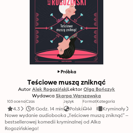
Próbka
Teściowe muszą zniknąć
Autor
Alek Rogoziński
Lektor
Olga Bończyk
Wydawca
Skarpa Warszawska
103 ocena
Czas
Język
Format
Kategoria
4.3
8 Godz. 14 min
Polski
Kryminały
Nowe wydanie audiobooka „Teściowe muszą zniknąć” – 
bestsellerowej komedii kryminalnej od Alka 
Rogozińskiego!
