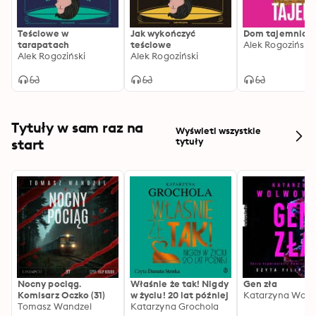
Teściowe w
Jak wykończyć
Dom tajemnic
tarapatach
teściowe
Alek Rogoziński
Alek Rogoziński
Alek Rogoziński
Tytuły w sam raz na
Wyświetl wszystkie
start
tytuły
Nocny pociąg.
Właśnie że tak! Nigdy
Gen zła
Komisarz Oczko (31)
w życiu! 20 lat później
Katarzyna Wolw
Tomasz Wandzel
Katarzyna Grochola