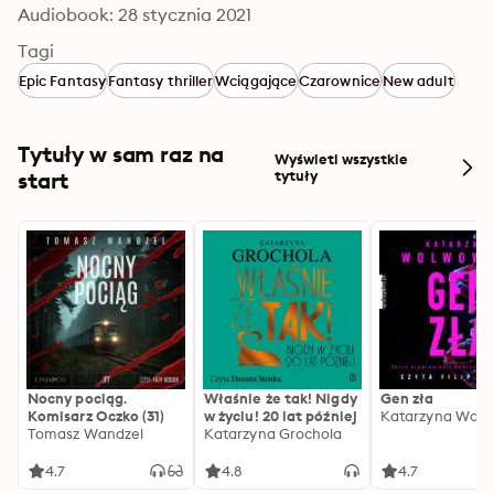
Audiobook: 28 stycznia 2021
Tagi
Epic Fantasy
Fantasy thriller
Wciągające
Czarownice
New adult
Tytuły w sam raz na
Wyświetl wszystkie
start
tytuły
Nocny pociąg.
Właśnie że tak! Nigdy
Gen zła
Komisarz Oczko (31)
w życiu! 20 lat później
Katarzyna Wolw
Tomasz Wandzel
Katarzyna Grochola
4.7
4.8
4.7