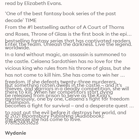
read by Elizabeth Evans.
‘One of the best fantasy book series of the past 
decade’ TIME

From the #1 bestselling author of A Court of Thorns 
and Roses, Throne of Glass is the first book in the epic, 
bestselling fantasy series that has captivated readers 
Enter the realm. Unleash the darkness. Live the legend.
worldwide.
In a land without magic, an assassin is summoned to 
the castle. Celaena Sardothien has no love for the 
vicious king who rules from his throne of glass, but she 
has not come to kill him. She has come to win her 
freedom. If she defeats twenty-three murderers, 
But something rotten dwells in the castle – and it's 
thieves, and warriors in a deadly competition, she will 
there to kill. When her competitors start dying 
be released from prison to serve as the King's 
mysteriously, one by one, Celaena’s fight for freedom 
Champion.
becomes a fight for survival – and a desperate quest 
to root out the evil before it destroys her world, and 
© 2021 Bloomsbury Publishing (Audiobook): 
the people she has come to love.
9781526631626
Wydanie