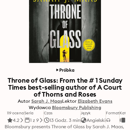
Próbka
Throne of Glass: From the # 1 Sunday
Times best-selling author of A Court
of Thorns and Roses
Autor
Sarah J. Maas
Lektor
Elizabeth Evans
Wydawca
Bloomsbury Publishing
119 ocena
Seria
Czas
Język
Format
Kateg
4.2
1 z 9
13 Godz. 3 min
Angielski
F
Bloomsbury presents Throne of Glass by Sarah J. Maas, 