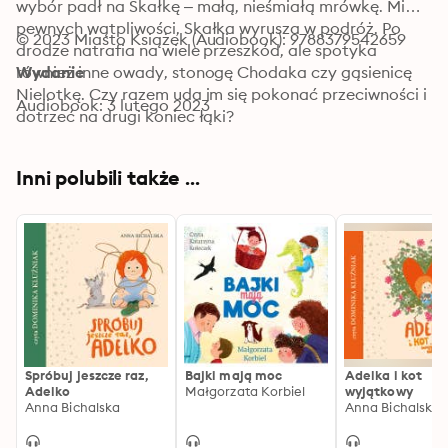
wybór padł na Skałkę – małą, nieśmiałą mrówkę. Mimo 
pewnych wątpliwości, Skałka wyrusza w podróż. Po 
© 2023 Miasto Książek (Audiobook): 9788379542659
drodze natrafia na wiele przeszkód, ale spotyka 
również inne owady, stonogę Chodaka czy gąsienicę 
Wydanie
Nielotkę. Czy razem uda im się pokonać przeciwności i 
Audiobook: 3 lutego 2023
dotrzeć na drugi koniec łąki?
Inni polubili także ...
Spróbuj jeszcze raz,
Bajki mają moc
Adelka i kot
Adelko
Małgorzata Korbiel
wyjątkowy
Anna Bichalska
Anna Bichalska