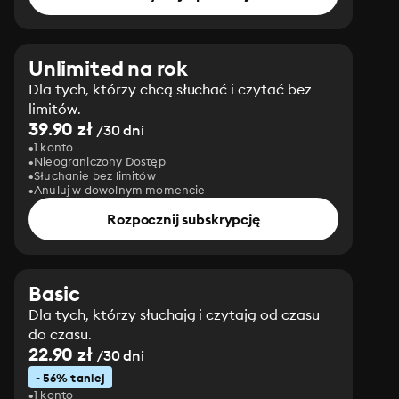
Unlimited na rok
Dla tych, którzy chcą słuchać i czytać bez
limitów.
39.90 zł
/30 dni
1 konto
Nieograniczony Dostęp
Słuchanie bez limitów
Anuluj w dowolnym momencie
Rozpocznij subskrypcję
Basic
Dla tych, którzy słuchają i czytają od czasu
do czasu.
22.90 zł
/30 dni
- 56% taniej
1 konto