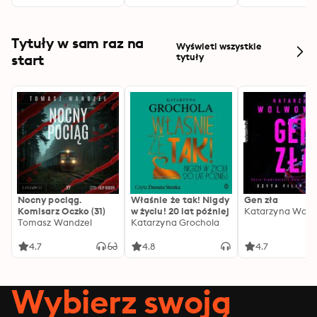
Tytuły w sam raz na
Wyświetl wszystkie
start
tytuły
Nocny pociąg.
Właśnie że tak! Nigdy
Gen zła
Komisarz Oczko (31)
w życiu! 20 lat później
Katarzyna Wolw
Tomasz Wandzel
Katarzyna Grochola
4.7
4.8
4.7
Wybierz swoją