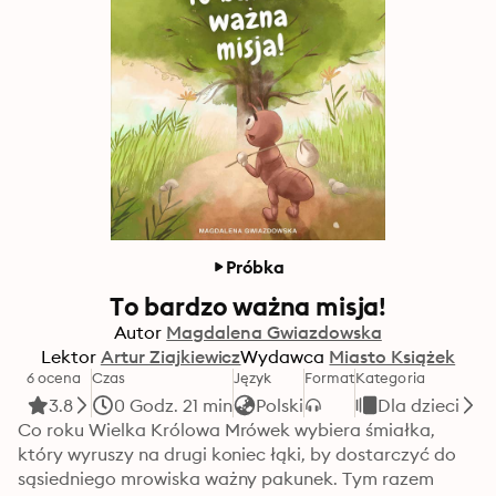
Próbka
To bardzo ważna misja!
Autor
Magdalena Gwiazdowska
Lektor
Artur Ziajkiewicz
Wydawca
Miasto Książek
6 ocena
Czas
Język
Format
Kategoria
3.8
0 Godz. 21 min
Polski
Dla dzieci
Co roku Wielka Królowa Mrówek wybiera śmiałka, 
który wyruszy na drugi koniec łąki, by dostarczyć do 
sąsiedniego mrowiska ważny pakunek. Tym razem 