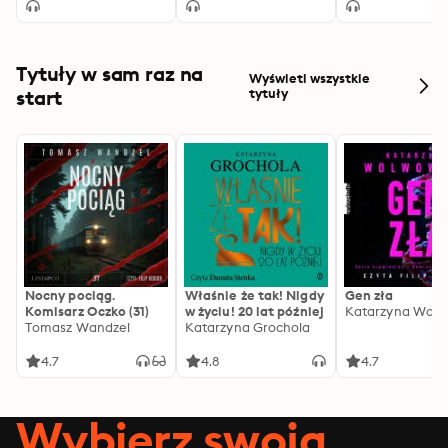
Tytuły w sam raz na
Wyświetl wszystkie
start
tytuły
Nocny pociąg.
Właśnie że tak! Nigdy
Gen zła
Komisarz Oczko (31)
w życiu! 20 lat później
Katarzyna Wolw
Tomasz Wandzel
Katarzyna Grochola
4.7
4.8
4.7
Wybierz swoją