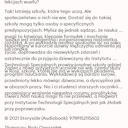
lekcjach wuefu?
Tak! Istnieją szkoły, które tego uczą. Ale 
społeczeństwo o nich nie wie. Dostać się do takiej 
szkoły mogą tylko osoby o specyficznych 
predyspozycjach. Mylisz się jednak sądząc, że nauka 
magii to łatwizna, klepanie formułek i machanie 
Saszka jest inteligentną i zorganizowaną nastolatką. 
różdżką. A po wykładzie możesz spokojnie iść na piwo 
Napotkany w kurorcie dziwny mężczyzna odmienia jej 
lub randkę.
życie, doprowadza do niezwykłych zdarzeń i 
ostatecznie do przyjęcia dziewczyny do Instytutu 
Technologii Specjalnych prowincjonalnej szkoły gdzieś 
Żaden z nowo przyjętych uczniów nie wie, czemu służy 
w Rosji, szkoły, której nie ma w wykazach akademii.
program nauczania. Wykładowcy są bardzo surowi, 
przedmioty lekko mówiąc dziwaczne, a dyscyplina jak 
w obozach pracy. No i ci studenci starszych roczników, 
sprawiający wrażenie niespełna rozumu paralityków.
Uwierz nam nauka magii to nie przelewki, a Hogwart 
przy Instytucie Technologii Specjalnych jest jak żłobek 
przy poprawczaku.
© 2021 Storyside (Audiobook): 9789152115602
Tłumaczy: Piotr Ogorzałek