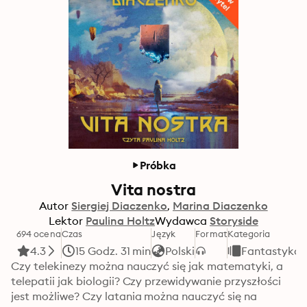
Próbka
Vita nostra
Autor
Siergiej Diaczenko
Marina Diaczenko
Lektor
Paulina Holtz
Wydawca
Storyside
694 ocena
Czas
Język
Format
Kategoria
4.3
15 Godz. 31 min
Polski
Fantastyka
Czy telekinezy można nauczyć się jak matematyki, a 
telepatii jak biologii? Czy przewidywanie przyszłości 
jest możliwe? Czy latania można nauczyć się na 