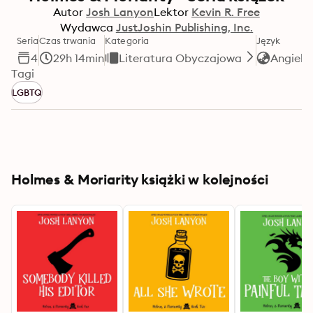
Autor
Josh Lanyon
Lektor
Kevin R. Free
Wydawca
JustJoshin Publishing, Inc.
Seria
Czas trwania
Kategoria
Język
4
29h 14min
Literatura Obyczajowa
Angielsk
Tagi
LGBTQ
Holmes & Moriarity książki w kolejności