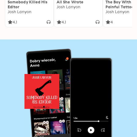
Somebody Killed His
All She Wrote
The Boy With th
Editor
Josh Lanyon
Painful Tattoo
Josh Lanyon
Josh Lanyon
4.1
4.1
4