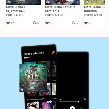
Małe Licho i
Małe Licho i anioł z
Małe Licho i lat
tajemnica
kamienia
diabłem
Niebożątka
Marta Kisiel
Marta Kisiel
Marta Kisiel
4.6
4.8
5