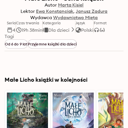
Autor
Marta Kisiel
Lektor
Ewa Konstanciak
Janusz Zadura
Wydawca
Wydawnictwo Mięta
Seria
Czas trwania
Kategoria
Język
Format
4
19h 38min
Dla dzieci
Polski
Tagi
Od 6 do 9 lat
Przyjemne książki dla dzieci
Małe Licho książki w kolejności