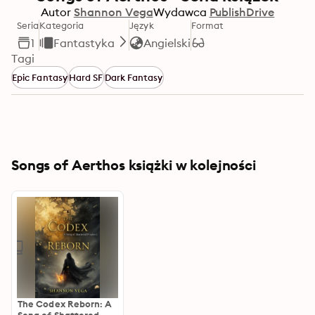
Autor
Shannon Vega
Wydawca
PublishDrive
Seria
Kategoria
Język
Format
1
Fantastyka
Angielski
Tagi
Epic Fantasy
Hard SF
Dark Fantasy
Songs of Aerthos książki w kolejności
The Codex Reborn: A