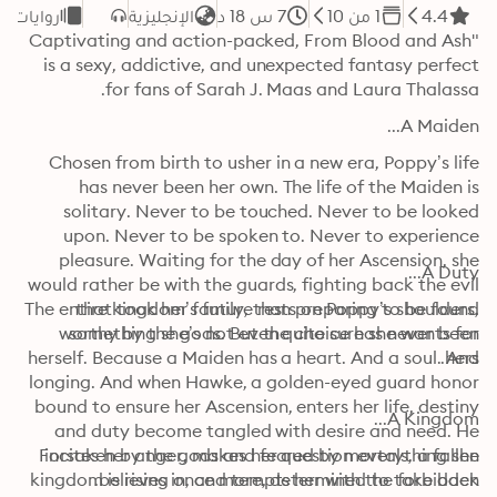
4.4
1 من 10
7 س 18 د
الإنجليزية
روايات ر
"Captivating and action-packed, From Blood and Ash 
is a sexy, addictive, and unexpected fantasy perfect 
for fans of Sarah J. Maas and Laura Thalassa.
A Maiden...
Chosen from birth to usher in a new era, Poppy’s life 
has never been her own. The life of the Maiden is 
solitary. Never to be touched. Never to be looked 
upon. Never to be spoken to. Never to experience 
pleasure. Waiting for the day of her Ascension, she 
A Duty...
would rather be with the guards, fighting back the evil 
The entire kingdom’s future rests on Poppy’s shoulders, 
that took her family, than preparing to be found 
worthy by the gods. But the choice has never been 
something she’s not even quite sure she wants for 
herself. Because a Maiden has a heart. And a soul. And 
hers.
longing. And when Hawke, a golden-eyed guard honor 
bound to ensure her Ascension, enters her life, destiny 
A Kingdom...
and duty become tangled with desire and need. He 
Forsaken by the gods and feared by mortals, a fallen 
incites her anger, makes her question everything she 
kingdom is rising once more, determined to take back 
believes in, and tempts her with the forbidden.