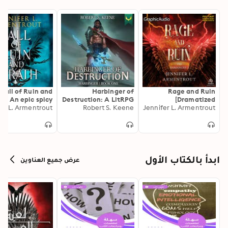
Fall of Ruin and
Harbinger of
Rage and Ruin
h: An epic spicy
Destruction: A LitRPG
[Dramatized
er L. Armentrout
antasy from the
Robert S. Keene
Adventure
Jennifer L. Armentrout
Adaptation]: The
ega-bestselling
Harbinger 2
or of From Blood
and Ash
ابدأ بالكتاب الأول
عرض جميع العناوين