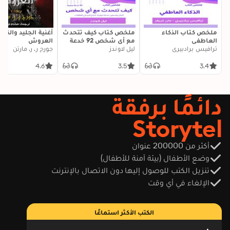
ملخص كتاب الذكاء
ملخص كتاب كيف تتحدث
أغنية الجليد والنار:
العاطفي
مع أي شخص 92 خدعة
العروش
ترافيس برادبيري
ليل لاوندز
صغيرة: اثنتان وتسعون
جورج ر. ر. مارتن
خدعة صغيرة، لنجاح كبير
في العلاقات
4.6
3.5
3.4
دائمًا برفقة
Storytel
أكثر من 200000 عنوان
وضع الأطفال (بيئة آمنة للأطفال)
تنزيل الكتب للوصول إليها دون الاتصال بالإنترنت
الإلغاء في أي وقت
الكتب الأكثر استماعًا