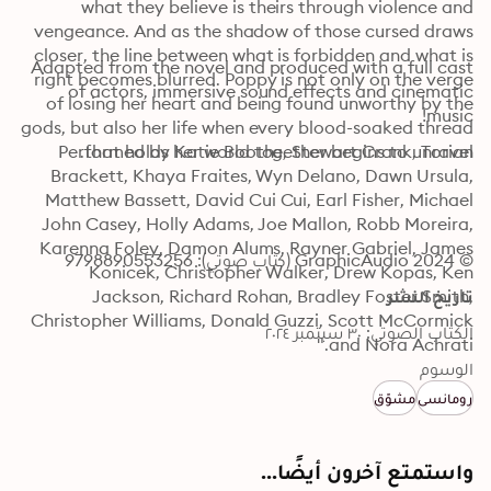
what they believe is theirs through violence and 
vengeance. And as the shadow of those cursed draws 
closer, the line between what is forbidden and what is 
Adapted from the novel and produced with a full cast 
right becomes blurred. Poppy is not only on the verge 
of actors, immersive sound effects and cinematic 
of losing her heart and being found unworthy by the 
music!
gods, but also her life when every blood-soaked thread 
Performed by Katie Boothe, Stewart Crank, Torian 
that holds her world together begins to unravel.
Brackett, Khaya Fraites, Wyn Delano, Dawn Ursula, 
Matthew Bassett, David Cui Cui, Earl Fisher, Michael 
John Casey, Holly Adams, Joe Mallon, Robb Moreira, 
Karenna Foley, Damon Alums, Rayner Gabriel, James 
© 2024 GraphicAudio (كتاب صوتي): 9798890553256
Konicek, Christopher Walker, Drew Kopas, Ken 
تاريخ النشر
Jackson, Richard Rohan, Bradley Foster Smith, 
Christopher Williams, Donald Guzzi, Scott McCormick 
الكتاب الصوتي: ٣٠ سبتمبر ٢٠٢٤
and Nora Achrati."
الوسوم
رومانسي
مشوّق
واستمتع آخرون أيضًا...