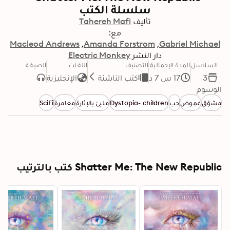
سلسلة الكتب
تأليف
Tahereh Mafi
مع:
Macleod Andrews
Amanda Forstrom
Gabriel Michael
دار النشر
Electric Monkey
السلاسل
المدة الإجمالية
التصنيف
اللغات
الصيغة
3
17 س 7 د
كتب الناشئة
الإنجليزية
الوسوم
مشوّق
غموض
حب
Dystopia- children
مليئ بالإثارة
مغامرة
SciFi
Shatter Me: The New Republic كتب بالترتيب