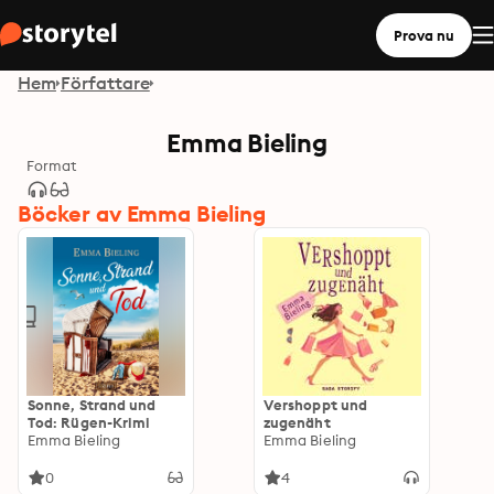
Prova nu
Hem
Författare
Emma Bieling
Format
Böcker av Emma Bieling
Sonne, Strand und
Vershoppt und
Tod: Rügen-Krimi
zugenäht
Emma Bieling
Emma Bieling
0
4