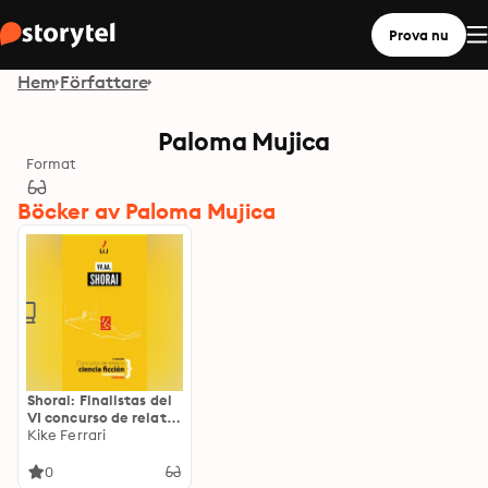
Prova nu
Hem
Författare
Paloma Mujica
Format
Böcker av Paloma Mujica
Shorai: Finalistas del
VI concurso de relatos
Homocrisis 2020
Kike Ferrari
0